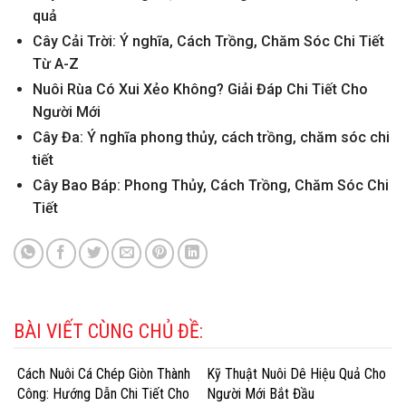
quả
Cây Cải Trời: Ý nghĩa, Cách Trồng, Chăm Sóc Chi Tiết
Từ A-Z
Nuôi Rùa Có Xui Xẻo Không? Giải Đáp Chi Tiết Cho
Người Mới
Cây Đa: Ý nghĩa phong thủy, cách trồng, chăm sóc chi
tiết
Cây Bao Báp: Phong Thủy, Cách Trồng, Chăm Sóc Chi
Tiết
BÀI VIẾT CÙNG CHỦ ĐỀ:
Cách Nuôi Cá Chép Giòn Thành
Kỹ Thuật Nuôi Dê Hiệu Quả Cho
Công: Hướng Dẫn Chi Tiết Cho
Người Mới Bắt Đầu