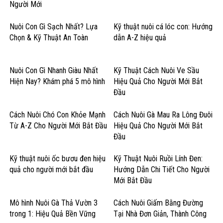
Người Mới
Nuôi Con Gì Sạch Nhất? Lựa
Kỹ thuật nuôi cá lóc con: Hướng
Chọn & Kỹ Thuật An Toàn
dẫn A-Z hiệu quả
Nuôi Con Gì Nhanh Giàu Nhất
Kỹ Thuật Cách Nuôi Ve Sầu
Hiện Nay? Khám phá 5 mô hình
Hiệu Quả Cho Người Mới Bắt
Đầu
Cách Nuôi Chó Con Khỏe Mạnh
Cách Nuôi Gà Mau Ra Lông Đuôi
Từ A-Z Cho Người Mới Bắt Đầu
Hiệu Quả Cho Người Mới Bắt
Đầu
Kỹ thuật nuôi ốc bươu đen hiệu
Kỹ Thuật Nuôi Ruồi Lính Đen:
quả cho người mới bắt đầu
Hướng Dẫn Chi Tiết Cho Người
Mới Bắt Đầu
Mô hình Nuôi Gà Thả Vườn 3
Cách Nuôi Giấm Bằng Đường
trong 1: Hiệu Quả Bền Vững
Tại Nhà Đơn Giản, Thành Công