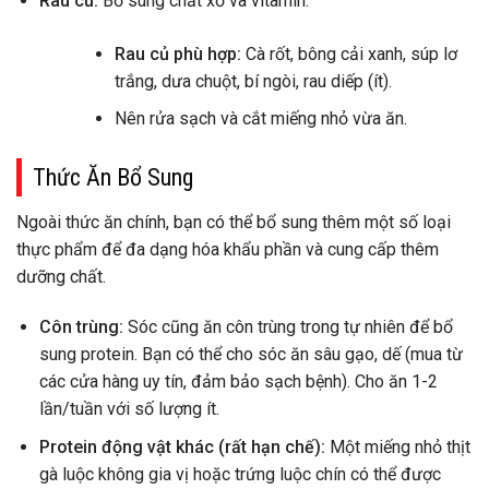
Rau củ:
Bổ sung chất xơ và vitamin.
Rau củ phù hợp:
Cà rốt, bông cải xanh, súp lơ
trắng, dưa chuột, bí ngòi, rau diếp (ít).
Nên rửa sạch và cắt miếng nhỏ vừa ăn.
Thức Ăn Bổ Sung
Ngoài thức ăn chính, bạn có thể bổ sung thêm một số loại
thực phẩm để đa dạng hóa khẩu phần và cung cấp thêm
dưỡng chất.
Côn trùng:
Sóc cũng ăn côn trùng trong tự nhiên để bổ
sung protein. Bạn có thể cho sóc ăn sâu gạo, dế (mua từ
các cửa hàng uy tín, đảm bảo sạch bệnh). Cho ăn 1-2
lần/tuần với số lượng ít.
Protein động vật khác (rất hạn chế):
Một miếng nhỏ thịt
gà luộc không gia vị hoặc trứng luộc chín có thể được