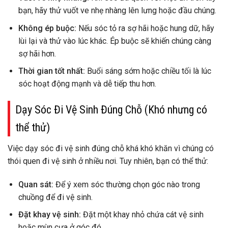
bạn, hãy thử vuốt ve nhẹ nhàng lên lưng hoặc đầu chúng.
Không ép buộc:
Nếu sóc tỏ ra sợ hãi hoặc hung dữ, hãy
lùi lại và thử vào lúc khác. Ép buộc sẽ khiến chúng càng
sợ hãi hơn.
Thời gian tốt nhất:
Buổi sáng sớm hoặc chiều tối là lúc
sóc hoạt động mạnh và dễ tiếp thu hơn.
Dạy Sóc Đi Vệ Sinh Đúng Chỗ (Khó nhưng có
thể thử)
Việc dạy sóc đi vệ sinh đúng chỗ khá khó khăn vì chúng có
thói quen đi vệ sinh ở nhiều nơi. Tuy nhiên, bạn có thể thử:
Quan sát:
Để ý xem sóc thường chọn góc nào trong
chuồng để đi vệ sinh.
Đặt khay vệ sinh:
Đặt một khay nhỏ chứa cát vệ sinh
hoặc mùn cưa ở góc đó.