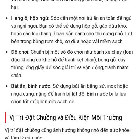
hại.
Hang ổ, hộp ngủ:
Sóc cần một nơi trú ẩn an toàn để ngủ
và nghỉ ngơi. Bạn có thể sử dụng hộp gỗ, gáo dừa khô,
hoặc các loại hang ổ bán sẵn dành cho thú cưng nhỏ. Lót
bên trong bằng rơm khô, xơ dừa hoặc vải mềm sạch.
Đồ chơi:
Chuẩn bị một số đồ chơi như bánh xe chạy (loại
đặc, không có khe hở để tránh kẹt chân), bóng gỗ, dây
thừng, ống giấy để sóc giải trí và vận động, tránh nhàm
chán.
Bát ăn, bình nước:
Sử dụng bát ăn bằng sứ, inox hoặc
nhựa cứng, nặng để tránh bị lật đổ. Bình nước bi là lựa
chọn tốt để giữ nước sạch sẽ.
Vị Trí Đặt Chuồng và Điều Kiện Môi Trường
Vị trí đặt chuồng cũng ảnh hưởng không nhỏ đến sức khỏe
và tâm lý của sóc.