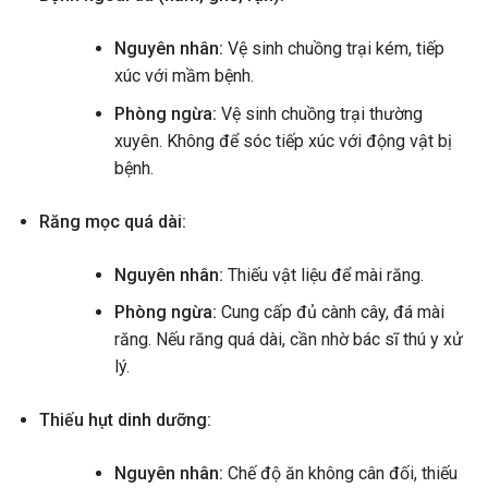
Nguyên nhân:
Vệ sinh chuồng trại kém, tiếp
xúc với mầm bệnh.
Phòng ngừa:
Vệ sinh chuồng trại thường
xuyên. Không để sóc tiếp xúc với động vật bị
bệnh.
Răng mọc quá dài:
Nguyên nhân:
Thiếu vật liệu để mài răng.
Phòng ngừa:
Cung cấp đủ cành cây, đá mài
răng. Nếu răng quá dài, cần nhờ bác sĩ thú y xử
lý.
Thiếu hụt dinh dưỡng:
Nguyên nhân:
Chế độ ăn không cân đối, thiếu