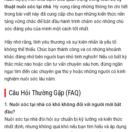
thuật nuôi sóc tại nhà
. Hy vọng rằng những thông tin chi tiết
trong bài viết này đã cung cấp cho bạn những kiến thức nền
tảng vững chắc để bắt đầu hành trình chăm sóc những chú
sóc đáng yêu của mình một cách tốt nhất.
Hãy nhớ rằng, tình yêu thương và sự kiên nhẫn là yếu tố
không thể thiếu. Chúc bạn thành công và có những khoảnh
khắc đáng nhớ bên người bạn nhỏ tinh nghịch! Nếu có bất kỳ
thắc mắc nào hoặc cần tư vấn chuyên sâu hơn, đừng ngần
ngại tìm đến các chuyên gia thú y hoặc những người có kinh
nghiệm nuôi sóc lâu năm.
Câu Hỏi Thường Gặp (FAQ)
1. Nuôi sóc tại nhà có khó không đối với người mới bắt
đầu?
Nuôi sóc tại nhà đòi hỏi sự chuẩn bị kỹ lưỡng và kiến thức
nhất định, nhưng không quá khó nếu bạn tìm hiểu và áp dụng