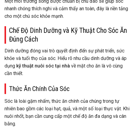
Một môi trường sống được chuẩn bị chu đáo sẽ giúp sóc
nhanh chóng thích nghi và cảm thấy an toàn, đây là nền tảng
cho một chú sóc khỏe mạnh.
Chế Độ Dinh Dưỡng và Kỹ Thuật Cho Sóc Ăn
Đúng Cách
Dinh dưỡng đóng vai trò quyết định đến sự phát triển, sức
khỏe và tuổi thọ của sóc. Hiểu rõ nhu cầu dinh dưỡng và áp
dụng
kỹ thuật nuôi sóc tại nhà
về mặt cho ăn là vô cùng
cần thiết.
Thức Ăn Chính Của Sóc
Sóc là loài gặm nhấm, thức ăn chính của chúng trong tự
nhiên bao gồm các loại hạt, quả, và một số loại thực vật. Khi
nuôi nhốt, bạn cần cung cấp một chế độ ăn đa dạng và cân
bằng.