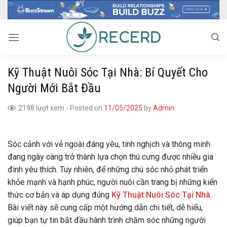
Skip
to
content
Kỹ Thuật Nuôi Sóc Tại Nhà: Bí Quyết Cho
Người Mới Bắt Đầu
2198 lượt xem
-
Posted on
11/05/2025
by
Admin
Sóc cảnh với vẻ ngoài đáng yêu, tinh nghịch và thông minh
đang ngày càng trở thành lựa chọn thú cưng được nhiều gia
đình yêu thích. Tuy nhiên, để những chú sóc nhỏ phát triển
khỏe mạnh và hạnh phúc, người nuôi cần trang bị những kiến
thức cơ bản và áp dụng đúng
Kỹ Thuật Nuôi Sóc Tại Nhà
.
Bài viết này sẽ cung cấp một hướng dẫn chi tiết, dễ hiểu,
giúp bạn tự tin bắt đầu hành trình chăm sóc những người