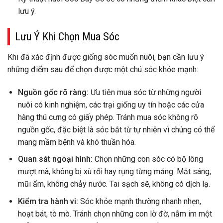
lưu ý.
Lưu Ý Khi Chọn Mua Sóc
Khi đã xác định được giống sóc muốn nuôi, bạn cần lưu ý
những điểm sau để chọn được một chú sóc khỏe mạnh:
Nguồn gốc rõ ràng:
Ưu tiên mua sóc từ những người
nuôi có kinh nghiệm, các trại giống uy tín hoặc các cửa
hàng thú cưng có giấy phép. Tránh mua sóc không rõ
nguồn gốc, đặc biệt là sóc bắt từ tự nhiên vì chúng có thể
mang mầm bệnh và khó thuần hóa.
Quan sát ngoại hình:
Chọn những con sóc có bộ lông
mượt mà, không bị xù rối hay rụng từng mảng. Mắt sáng,
mũi ẩm, không chảy nước. Tai sạch sẽ, không có dịch lạ.
Kiểm tra hành vi:
Sóc khỏe mạnh thường nhanh nhẹn,
hoạt bát, tò mò. Tránh chọn những con lờ đờ, nằm im một