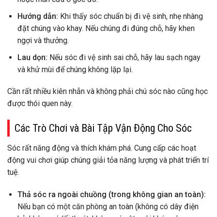
Hướng dẫn:
Khi thấy sóc chuẩn bị đi vệ sinh, nhẹ nhàng
đặt chúng vào khay. Nếu chúng đi đúng chỗ, hãy khen
ngợi và thưởng.
Lau dọn:
Nếu sóc đi vệ sinh sai chỗ, hãy lau sạch ngay
và khử mùi để chúng không lặp lại.
Cần rất nhiều kiên nhẫn và không phải chú sóc nào cũng học
được thói quen này.
Các Trò Chơi và Bài Tập Vận Động Cho Sóc
Sóc rất năng động và thích khám phá. Cung cấp các hoạt
động vui chơi giúp chúng giải tỏa năng lượng và phát triển trí
tuệ.
Thả sóc ra ngoài chuồng (trong không gian an toàn):
Nếu bạn có một căn phòng an toàn (không có dây điện