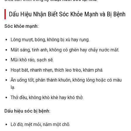
Dấu Hiệu Nhận Biết Sóc Khỏe Mạnh và Bị Bệnh
Sóc khỏe mạnh:
Lông mượt, bóng, không bị xù hay rụng.
Mắt sáng, tinh anh, không có ghèn hay chảy nước mắt.
Mũi khô ráo, sạch sẽ.
Hoạt bát, nhanh nhẹn, thích leo trèo, khám phá.
Ăn uống tốt, phân thành khuôn, không lỏng hoặc có màu
lạ.
Thở đều, không khò khè hay khó thở.
Dấu hiệu sóc bị bệnh:
Lờ đờ, mệt mỏi, nằm một chỗ.