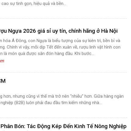
ề cao sự tinh gọn, hiệu quả và bền...
ợu Ngựa 2026 giá sỉ uy tín, chính hãng ở Hà Nội
n hóa Á Đông, con Ngựa là biểu tượng của sự kiên trì, bền bỉ và
g. Chính vì vậy, mỗi dịp Tết đến xuân về, rượu linh vật hình con
n là món quà được săn đón hàng đầu. Khi bước...
êm
HCM
g hơn, nhưng cũng vì thế mà trở nên “nhiễu” hơn. Giữa hàng ngàn
 nghiệp (B2B) luôn phải đau đầu tìm kiếm những nhà...
 Phân Bón: Tác Động Kép Đến Kinh Tế Nông Nghiệp