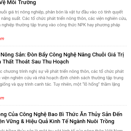
Vệ Môi Trường
uỗi giá trị nông nghiệp, phân bón là vật tư đầu vào có tính quyết
 năng suất. Các tổ chức phát triển nông thôn, các viện nghiên cứu,
 nghiệp thường tập trung vào công thức NPK hay phương pháp
êm
 Nông Sản: Đòn Bẩy Công Nghệ Nâng Chuỗi Giá Trị
 Thất Thoát Sau Thu Hoạch
c chương trình nghị sự về phát triển nông thôn, các tổ chức phát
ác viện nghiên cứu và nhà hoạch định chính sách thường tập trung
giống và quy trình canh tác. Tuy nhiên, một “lỗ hổng” thầm lặng
êm
ng Của Công Nghệ Bao Bì Thức Ăn Thủy Sản Đến
ền Vững & Hiệu Quả Kinh Tế Ngành Nuôi Trồng
ôi trồng thủy sản là một trụ cột kinh tế của nông thôn Việt Nam,