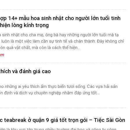
ợp 14+ mẫu hoa sinh nhật cho người lớn tuổi tinh
 hiện lòng kính trọng
 sinh nhật cho cha mẹ, ông bà hay những người lớn tuổi mà ta
 luôn là một việc làm cần sự tinh tế và chân thành. Đây không chỉ
ón quà vật chất, mà còn là cách thể hiện...
êm
hích và đánh giá cao
o những ai yêu thích ẩm thực biển tươi sống. Các vựa hải sản
 định và dịch vụ chuyên nghiệp nhằm đáp ứng tốt...
ệc teabreak ở quận 9 giá tốt trọn gói – Tiệc Sài Gòn
iện là khu vực tập trung nhiều trường đại học và công ty công