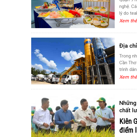
nghệ. Cá
lý do tea
Xem th
Địa ch
Trong nh
Cần Thơ 
trình dâ
Xem th
Những 
chất l
Kiên 
điểm l