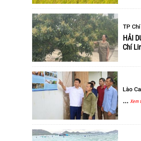
TP Chí
HẢI 
Chí Li
Lào Ca
...
Xem 