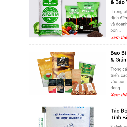
& Bảo 
Trong ch
định đến
và doanh
bón....
Xem th
Bao Bì
& Giảm
Trong cá
triển, c
vào con 
đang...
Xem th
Tác Độ
Tính B
Ngành nu