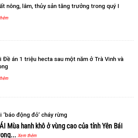
ất nông, lâm, thủy sản tăng trưởng trong quý I
thêm
ại Đề án 1 triệu hecta sau một năm ở Trà Vinh và
ong
thêm
i ‘báo động đỏ’ cháy rừng
ÁI
Mùa hanh khô ở vùng cao của tỉnh Yên Bái
rong...
Xem thêm