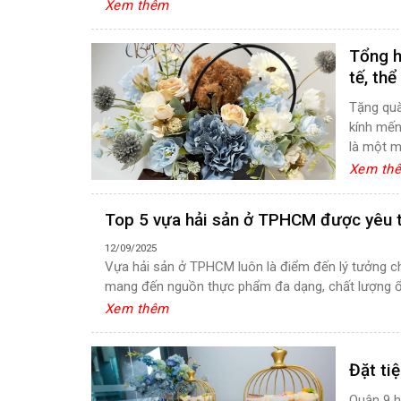
Xem thêm
Tổng h
tế, thể
Tặng quà
kính mến
là một m
Xem th
Top 5 vựa hải sản ở TPHCM được yêu t
12/09/2025
Vựa hải sản ở TPHCM luôn là điểm đến lý tưởng ch
mang đến nguồn thực phẩm đa dạng, chất lượng ổn
Xem thêm
Đặt ti
Quận 9 h