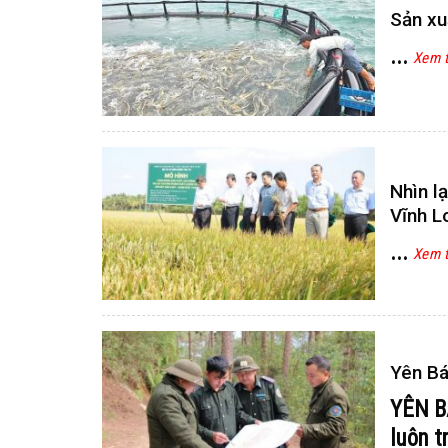
Sản xu
...
Xem 
Nhìn l
Vĩnh L
...
Xem 
Yên Bá
YÊN B
luôn t