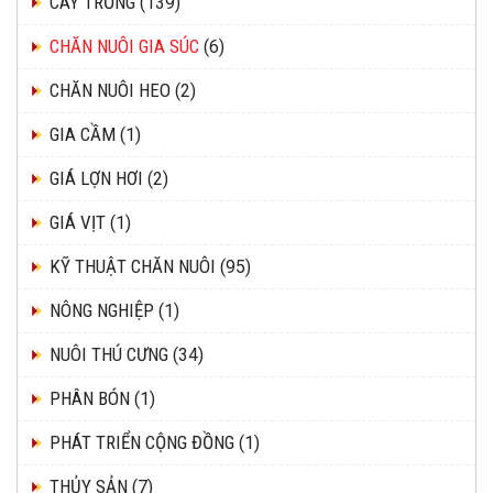
CÂY TRỒNG
(139)
CHĂN NUÔI GIA SÚC
(6)
CHĂN NUÔI HEO
(2)
GIA CẦM
(1)
GIÁ LỢN HƠI
(2)
GIÁ VỊT
(1)
KỸ THUẬT CHĂN NUÔI
(95)
NÔNG NGHIỆP
(1)
NUÔI THÚ CƯNG
(34)
PHÂN BÓN
(1)
PHÁT TRIỂN CỘNG ĐỒNG
(1)
THỦY SẢN
(7)