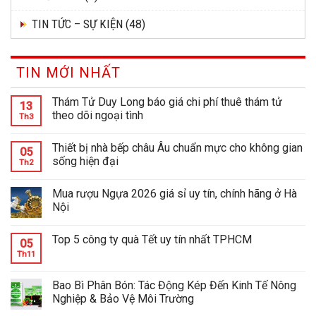
TIN TỨC – SỰ KIỆN
(48)
TIN MỚI NHẤT
Thám Tử Duy Long báo giá chi phí thuê thám tử
13
theo dõi ngoại tình
Th3
Thiết bị nhà bếp châu Âu chuẩn mực cho không gian
05
sống hiện đại
Th2
Mua rượu Ngựa 2026 giá sỉ uy tín, chính hãng ở Hà
Nội
Top 5 công ty quà Tết uy tín nhất TPHCM
05
Th11
Bao Bì Phân Bón: Tác Động Kép Đến Kinh Tế Nông
Nghiệp & Bảo Vệ Môi Trường