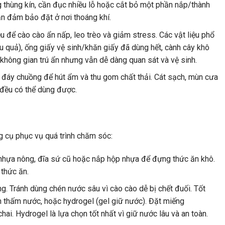
g thùng kín, cần đục nhiều lỗ hoặc cắt bỏ một phần nắp/thành
ần đảm bảo đặt ở nơi thoáng khí.
u để cào cào ẩn nấp, leo trèo và giảm stress. Các vật liệu phổ
ệu quả), ống giấy vệ sinh/khăn giấy đã dùng hết, cành cây khô
 không gian trú ẩn nhưng vẫn dễ dàng quan sát và vệ sinh.
ở đáy chuồng để hút ẩm và thu gom chất thải. Cát sạch, mùn cưa
 đều có thể dùng được.
g cụ phục vụ quá trình chăm sóc:
hựa nông, đĩa sứ cũ hoặc nắp hộp nhựa để đựng thức ăn khô.
 thức ăn.
. Tránh dùng chén nước sâu vì cào cào dễ bị chết đuối. Tốt
 thấm nước, hoặc hydrogel (gel giữ nước). Đặt miếng
. Hydrogel là lựa chọn tốt nhất vì giữ nước lâu và an toàn.