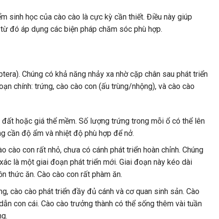
ểm sinh học của cào cào là cực kỳ cần thiết. Điều này giúp
và từ đó áp dụng các biện pháp chăm sóc phù hợp.
ptera). Chúng có khả năng nhảy xa nhờ cặp chân sau phát triển
oạn chính: trứng, cào cào con (ấu trùng/nhộng), và cào cào
 đất hoặc giá thể mềm. Số lượng trứng trong mỗi ổ có thể lên
ứng cần độ ẩm và nhiệt độ phù hợp để nở.
ào cào con rất nhỏ, chưa có cánh phát triển hoàn chỉnh. Chúng
t xác là một giai đoạn phát triển mới. Giai đoạn này kéo dài
ồn thức ăn. Cào cào con rất phàm ăn.
ng, cào cào phát triển đầy đủ cánh và cơ quan sinh sản. Cào
dẫn con cái. Cào cào trưởng thành có thể sống thêm vài tuần
ng.