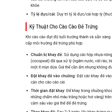
khỏe.
Tỷ lệ đực/cái:
Duy trì tỷ lệ đực/cái hợp lý (th
Kỹ Thuật Cho Cào Cào Đẻ Trứng
Khi cào cào đạt độ tuổi trưởng thành và sẵn sàng
cấp môi trường đẻ trứng phù hợp.
Chuẩn bị khay đẻ:
Sử dụng các hộp nhựa nông
(cocopeat) đã qua xử lý (ngâm nước, vắt ráo, ti
một ít mùn dừa. Giá thể cần ẩm nhưng không đ
Đặt khay đẻ vào chuồng:
Đặt các khay đẻ vào 
cận cho cào cào cái.
Thời gian đặt khay:
Để khay trong chuồng khoả
những chấm nhỏ màu trắng hoặc hơi vàng) trên 
cắm sâu vào giá thể để đẻ trứng.
Thay khay đẻ:
Sau 2-3 ngày, lấy khay trứng ra 