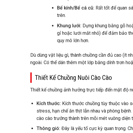
Bể kính/Bể cá cũ:
Rất tốt để quan sá
trên.
Khung lưới:
Dựng khung bằng gỗ hoặc
gỉ hoặc lưới mắt nhỏ) để đảm bảo thô
quy mô lớn hơn.
Dù dùng vật liệu gì, thành chuồng cần đủ cao (ít 
ngoài. Có thể dán thêm một lớp băng dính trơn hoặc
Thiết Kế Chuồng Nuôi Cào Cào
Thiết kế chuồng ảnh hưởng trực tiếp đến mật độ nu
Kích thước:
Kích thước chuồng tùy thuộc vào s
stress, hạn chế ăn thịt lẫn nhau và phòng bện
cào cào trưởng thành trên mỗi mét vuông diện t
Thông gió:
Đây là yếu tố cực kỳ quan trọng. C