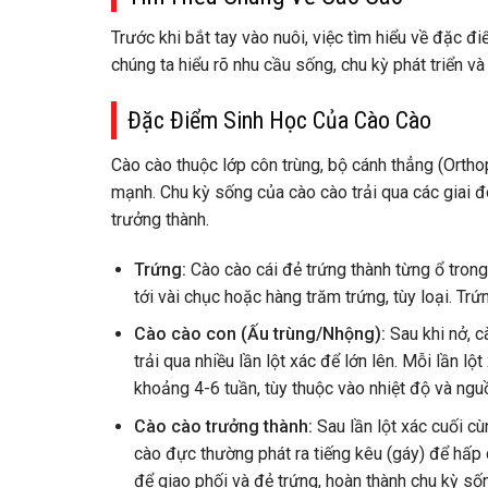
Trước khi bắt tay vào nuôi, việc tìm hiểu về đặc đi
chúng ta hiểu rõ nhu cầu sống, chu kỳ phát triển 
Đặc Điểm Sinh Học Của Cào Cào
Cào cào thuộc lớp côn trùng, bộ cánh thẳng (Ortho
mạnh. Chu kỳ sống của cào cào trải qua các giai đ
trưởng thành.
Trứng:
Cào cào cái đẻ trứng thành từng ổ trong
tới vài chục hoặc hàng trăm trứng, tùy loại. Tr
Cào cào con (Ấu trùng/Nhộng):
Sau khi nở, c
trải qua nhiều lần lột xác để lớn lên. Mỗi lần lộ
khoảng 4-6 tuần, tùy thuộc vào nhiệt độ và ngu
Cào cào trưởng thành:
Sau lần lột xác cuối cù
cào đực thường phát ra tiếng kêu (gáy) để hấp 
để giao phối và đẻ trứng, hoàn thành chu kỳ số