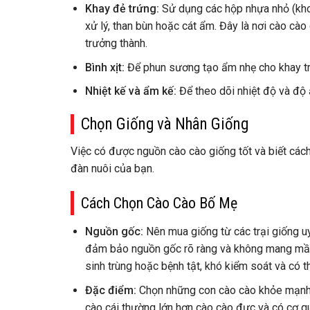
Khay đẻ trứng:
Sử dụng các hộp nhựa nhỏ (kh
xử lý, than bùn hoặc cát ẩm. Đây là nơi cào cào
trưởng thành.
Bình xịt:
Để phun sương tạo ẩm nhẹ cho khay tr
Nhiệt kế và ẩm kế:
Để theo dõi nhiệt độ và độ 
Chọn Giống và Nhân Giống
Việc có được nguồn cào cào giống tốt và biết cách
đàn nuôi của bạn.
Cách Chọn Cào Cào Bố Mẹ
Nguồn gốc:
Nên mua giống từ các trại giống uy
đảm bảo nguồn gốc rõ ràng và không mang mầm
sinh trùng hoặc bệnh tật, khó kiểm soát và có th
Đặc điểm:
Chọn những con cào cào khỏe mạnh, 
cào cái thường lớn hơn cào cào đực và có cơ qu