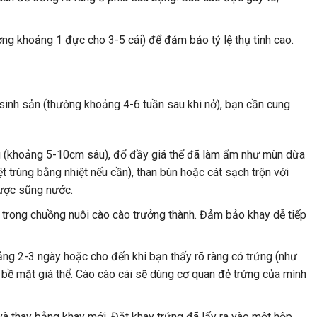
ường khoảng 1 đực cho 3-5 cái) để đảm bảo tỷ lệ thụ tinh cao.
 sinh sản (thường khoảng 4-6 tuần sau khi nở), bạn cần cung
 (khoảng 5-10cm sâu), đổ đầy giá thể đã làm ẩm như mùn dừa
ệt trùng bằng nhiệt nếu cần), than bùn hoặc cát sạch trộn với
ược sũng nước.
trong chuồng nuôi cào cào trưởng thành. Đảm bảo khay dễ tiếp
ng 2-3 ngày hoặc cho đến khi bạn thấy rõ ràng có trứng (như
bề mặt giá thể. Cào cào cái sẽ dùng cơ quan đẻ trứng của mình
và thay bằng khay mới. Đặt khay trứng đã lấy ra vào một hộp