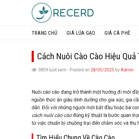
Skip
to
content
TRANG CHỦ
GIÁ LÚA GẠO​
GIÁ CÀ PHÊ
Cách Nuôi Cào Cào Hiệu Quả 
3859 lượt xem
-
Posted on
28/05/2025
by
Admin
Nuôi cào cào đang trở thành một hướng đi mới đầy
nguồn thức ăn giàu dinh dưỡng cho gia súc, gia 
dẫn. Đối với những người mới bắt đầu hoặc bà con
cách nuôi cào cào
đúng kỹ thuật là bước quan trọn
từ việc chuẩn bị chuồng trại đến chăm sóc và thu h
Tìm Hiểu Chung Về Cào Cào