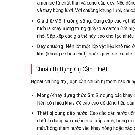
amoniac từ chất thải và cung cấp oxy. Nếu dùn
và thay bằng lưới. Với chuồng khung lưới, chỉ c
Giá thể/Môi trường sống:
Cung cấp các vật liệ
biến là khay đựng trứng giấy/bìa carton (rất hi
nhỏ. Sắp xếp các giá thể này sao cho tạo nhiều
Đáy chuồng:
Nên lót một lớp vật liệu khô ráo 
khô (không có hóa chất), hoặc giấy báo xé nhỏ
Chuẩn Bị Dụng Cụ Cần Thiết
Ngoài chuồng trại, bạn cần chuẩn bị thêm các dụn
Máng/Khay đựng thức ăn:
Sử dụng các khay n
Nên có nhiều khay để cào cào dễ dàng tiếp cận
Thiết bị cung cấp nước:
Cào cào cần nước uống
nhất là dùng các miếng mút xốp sạch, bông gòn
mút/bông thấm nước vào khay nông hoặc nắp chai