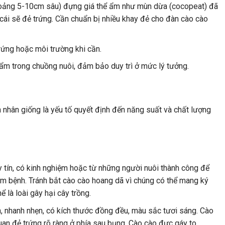
oảng 5-10cm sâu) đựng giá thể ẩm như mùn dừa (cocopeat) đã
 cái sẽ đẻ trứng. Cần chuẩn bị nhiều khay đẻ cho đàn cào cào
ứng hoặc môi trường khi cần.
ẩm trong chuồng nuôi, đảm bảo duy trì ở mức lý tưởng.
 nhân giống là yếu tố quyết định đến năng suất và chất lượng
 tín, có kinh nghiệm hoặc từ những người nuôi thành công để
 bệnh. Tránh bắt cào cào hoang dã vì chúng có thể mang ký
ể là loài gây hại cây trồng.
nhanh nhẹn, có kích thước đồng đều, màu sắc tươi sáng. Cào
an đẻ trứng rõ ràng ở phía sau bụng. Cào cào đực gáy to,