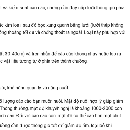
t và kiểm soát cào cào, nhưng cần đậy nắp lưới thông gió phía
 kim loại, sau đó bọc xung quanh bằng lưới (lưới thép không
ng thoáng tối đa và chống thoát ra ngoài. Loại này phù hợp với
nhất 30-40cm) và trơn nhẵn để cào cào không nhảy hoặc leo ra
 vật liệu tương tự ở phía trên thành chuồng.
ôi, khả năng quản lý và năng suất.
ố lượng cào cào bạn muốn nuôi. Mật độ nuôi hợp lý giúp giảm
h. Thông thường, mật độ khuyến nghị là khoảng 1000-2000 con
ích sàn. Đối với cào cào con, mật độ có thể cao hơn một chút.
huồng cần được thông gió tốt để giảm độ ẩm, loại bỏ khí