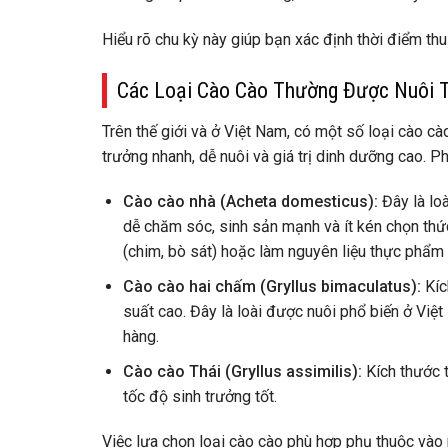
Hiểu rõ chu kỳ này giúp bạn xác định thời điểm thu
Các Loại Cào Cào Thường Được Nuôi
Trên thế giới và ở Việt Nam, có một số loại cào
trưởng nhanh, dễ nuôi và giá trị dinh dưỡng cao. Ph
Cào cào nhà (Acheta domesticus):
Đây là loà
dễ chăm sóc, sinh sản mạnh và ít kén chọn thứ
(chim, bò sát) hoặc làm nguyên liệu thực phẩm
Cào cào hai chấm (Gryllus bimaculatus):
Kíc
suất cao. Đây là loài được nuôi phổ biến ở Vi
hàng.
Cào cào Thái (Gryllus assimilis):
Kích thước 
tốc độ sinh trưởng tốt.
Việc lựa chọn loại cào cào phù hợp phụ thuộc vào 