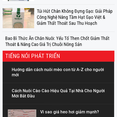
Túi Hút Chân Không Đựng Gạo: Giải Pháp
Công Nghệ Nâng Tầm Hạt Gạo Việt &
Giảm Thất Thoát Sau Thu Hoạch
Bao Bì Thức Ăn Chăn Nuôi: Yếu Tố Then Chốt Giảm Thất
Thoát & Nâng Cao Giá Trị Chuỗi Nông Sản
TIẾNG NÓI PHÁT TRIỂN
Hướng dẫn cách nuôi mèo con từ A-Z cho người
mới
Cách Nuôi Cào Cào Hiệu Quả Tại Nhà Cho Người
Mới Bắt Đầu
Vì sao giá heo hơi giảm mạnh?