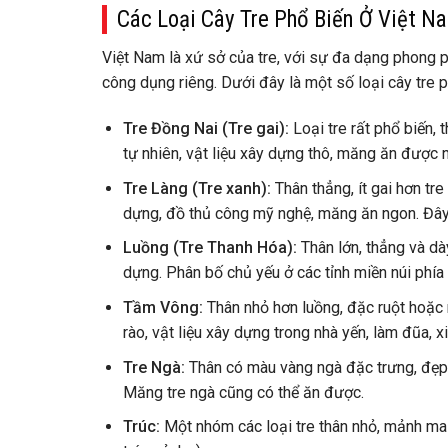
Các Loại Cây Tre Phổ Biến Ở Việt N
Việt Nam là xứ sở của tre, với sự đa dạng phong p
công dụng riêng. Dưới đây là một số loại cây tre p
Tre Đồng Nai (Tre gai):
Loại tre rất phổ biến,
tự nhiên, vật liệu xây dựng thô, măng ăn được 
Tre Làng (Tre xanh):
Thân thẳng, ít gai hơn tr
dựng, đồ thủ công mỹ nghệ, măng ăn ngon. Đây l
Luồng (Tre Thanh Hóa):
Thân lớn, thẳng và dày
dựng. Phân bố chủ yếu ở các tỉnh miền núi phía
Tầm Vông:
Thân nhỏ hơn luồng, đặc ruột hoặc r
rào, vật liệu xây dựng trong nhà yến, làm đũa, x
Tre Ngà:
Thân có màu vàng ngà đặc trưng, đẹp m
Măng tre ngà cũng có thể ăn được.
Trúc:
Một nhóm các loại tre thân nhỏ, mảnh mai