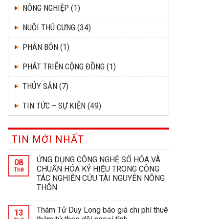
NÔNG NGHIỆP
(1)
NUÔI THÚ CƯNG
(34)
PHÂN BÓN
(1)
PHÁT TRIỂN CỘNG ĐỒNG
(1)
THỦY SẢN
(7)
TIN TỨC – SỰ KIỆN
(49)
TIN MỚI NHẤT
ỨNG DỤNG CÔNG NGHỆ SỐ HÓA VÀ
08
CHUẨN HÓA KÝ HIỆU TRONG CÔNG
Th8
TÁC NGHIÊN CỨU TÀI NGUYÊN NÔNG
THÔN
Thám Tử Duy Long báo giá chi phí thuê
13