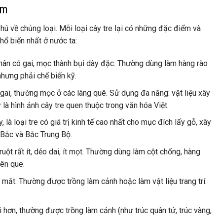
am
hú về chủng loại. Mỗi loại cây tre lại có những đặc điểm và
hổ biến nhất ở nước ta:
 thân có gai, mọc thành bụi dày đặc. Thường dùng làm hàng rào
nhưng phải chế biến kỹ.
e gai, thường mọc ở các làng quê. Sử dụng đa năng: vật liệu xây
à hình ảnh cây tre quen thuộc trong văn hóa Việt.
, là loại tre có giá trị kinh tế cao nhất cho mục đích lấy gỗ, xây
 Bắc và Bắc Trung Bộ.
uột rất ít, dẻo dai, ít mọt. Thường dùng làm cột chống, hàng
iên que.
ắt. Thường được trồng làm cảnh hoặc làm vật liệu trang trí.
 hơn, thường được trồng làm cảnh (như trúc quân tử, trúc vàng,