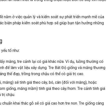
 đề nằm ở việc quản lý và kiểm soát sự phát triển mạnh mẽ của
 các biện pháp kiểm soát phù hợp sẽ giúp bạn tận hưởng những
g
 yếu tố như:
 lấy măng, tre cảnh lại có giá khác nữa. Ví dụ, luồng thường có
hành để làm vật liệu xây dựng. Tre Bát Độ giống và măng thương
g thế đẹp, trồng trong chậu có thể có giá trị cao.
, măng) sẽ tính giá theo cây, bó, cân (đối với măng), hoặc
(hom giống, măng mầm) tính giá theo cây/hom. Tre cảnh tính giá
 trị chậu.
u chuẩn khai thác gỗ sẽ có giá cao hơn tre non. Tre giống càng