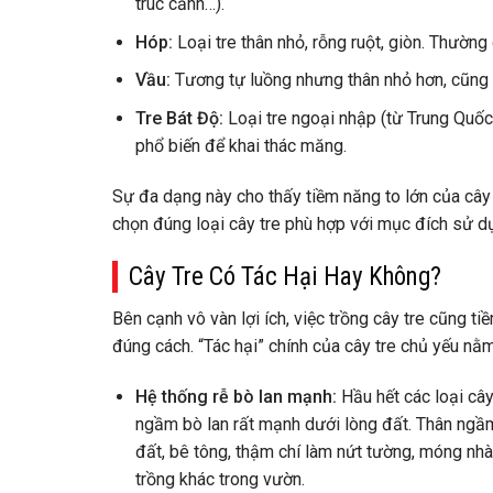
trúc cảnh…).
Hóp:
Loại tre thân nhỏ, rỗng ruột, giòn. Thường
Vầu:
Tương tự luồng nhưng thân nhỏ hơn, cũng 
Tre Bát Độ:
Loại tre ngoại nhập (từ Trung Quốc)
phổ biến để khai thác măng.
Sự đa dạng này cho thấy tiềm năng to lớn của cây t
chọn đúng loại cây tre phù hợp với mục đích sử dụn
Cây Tre Có Tác Hại Hay Không?
Bên cạnh vô vàn lợi ích, việc trồng cây tre cũng t
đúng cách. “Tác hại” chính của cây tre chủ yếu nằ
Hệ thống rễ bò lan mạnh:
Hầu hết các loại câ
ngầm bò lan rất mạnh dưới lòng đất. Thân ngầ
đất, bê tông, thậm chí làm nứt tường, móng nhà
trồng khác trong vườn.