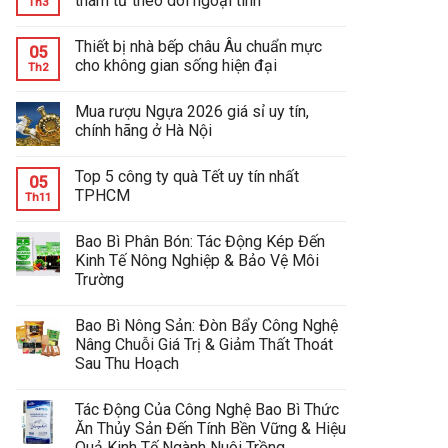
thám tử theo dõi ngoại tình
Th3
Thiết bị nhà bếp châu Âu chuẩn mực
05
cho không gian sống hiện đại
Th2
Mua rượu Ngựa 2026 giá sỉ uy tín,
chính hãng ở Hà Nội
Top 5 công ty quà Tết uy tín nhất
05
TPHCM
Th11
Bao Bì Phân Bón: Tác Động Kép Đến
Kinh Tế Nông Nghiệp & Bảo Vệ Môi
Trường
Bao Bì Nông Sản: Đòn Bẩy Công Nghệ
Nâng Chuỗi Giá Trị & Giảm Thất Thoát
Sau Thu Hoạch
Tác Động Của Công Nghệ Bao Bì Thức
Ăn Thủy Sản Đến Tính Bền Vững & Hiệu
Quả Kinh Tế Ngành Nuôi Trồng