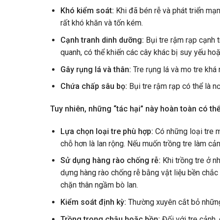
Khó kiểm soát:
Khi đã bén rễ và phát triển mạn
rất khó khăn và tốn kém.
Cạnh tranh dinh dưỡng:
Bụi tre rậm rạp cạnh 
quanh, có thể khiến các cây khác bị suy yếu hoặ
Gây rụng lá và thân:
Tre rụng lá và mo tre khá 
Chứa chấp sâu bọ:
Bụi tre rậm rạp có thể là n
Tuy nhiên, những “tác hại” này hoàn toàn có th
Lựa chọn loại tre phù hợp:
Có những loại tre 
chỗ hơn là lan rộng. Nếu muốn trồng tre làm cả
Sử dụng hàng rào chống rễ:
Khi trồng tre ở 
dựng hàng rào chống rễ bằng vật liệu bền chắc
chặn thân ngầm bò lan.
Kiểm soát định kỳ:
Thường xuyên cắt bỏ những 
Trồng trong chậu hoặc bồn:
Đối với tre cảnh,