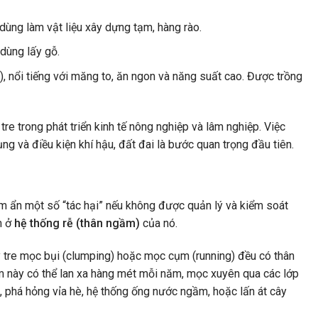
 dùng làm vật liệu xây dựng tạm, hàng rào.
dùng lấy gỗ.
, nổi tiếng với măng to, ăn ngon và năng suất cao. Được trồng
re trong phát triển kinh tế nông nghiệp và lâm nghiệp. Việc
g và điều kiện khí hậu, đất đai là bước quan trọng đầu tiên.
iềm ẩn một số “tác hại” nếu không được quản lý và kiểm soát
m ở
hệ thống rễ (thân ngầm)
của nó.
y tre mọc bụi (clumping) hoặc mọc cụm (running) đều có thân
m này có thể lan xa hàng mét mỗi năm, mọc xuyên qua các lớp
, phá hỏng vỉa hè, hệ thống ống nước ngầm, hoặc lấn át cây