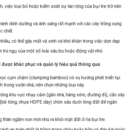
h, việc loại bỏ hoặc kiểm soát sự lan rộng của bụi tre trở nên
tranh dinh dưỡng và ánh sáng rất mạnh với các cây trồng xung
c chết.
nhiều, có thể gây mất vệ sinh và khó khăn trong việc dọn dẹp.
ơi trú ngụ của một số loài sâu bọ hoặc động vật nhỏ.
ể được khắc phục và quản lý hiệu quả thông qua:
mọc cụm chậm (clumping bamboo) có xu hướng phát triển tại
nh trong vườn nhà, nên chọn những loại này.
những khu vực nhạy cảm (gần nhà, hàng xóm, đường đi), cần xây
 (bê tông, nhựa HDPE dày) chôn sâu dưới lòng đất để ngăn
thân ngầm non mới nhú ra khỏi mặt đất ở rìa bụi tre.
 cách an toàn nhất là trồng trong chậu hoặc bồn có đáy kín hoặc