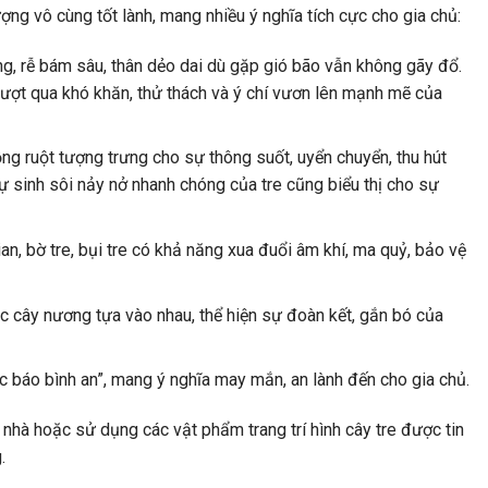
ợng vô cùng tốt lành, mang nhiều ý nghĩa tích cực cho gia chủ:
g, rễ bám sâu, thân dẻo dai dù gặp gió bão vẫn không gãy đổ.
vượt qua khó khăn, thử thách và ý chí vươn lên mạnh mẽ của
ỗng ruột tượng trưng cho sự thông suốt, uyển chuyển, thu hút
Sự sinh sôi nảy nở nhanh chóng của tre cũng biểu thị cho sự
n, bờ tre, bụi tre có khả năng xua đuổi âm khí, ma quỷ, bảo vệ
 cây nương tựa vào nhau, thể hiện sự đoàn kết, gắn bó của
úc báo bình an”, mang ý nghĩa may mắn, an lành đến cho gia chủ.
n nhà hoặc sử dụng các vật phẩm trang trí hình cây tre được tin
.