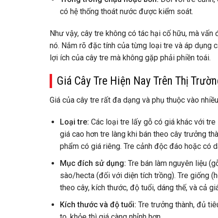
có hệ thống thoát nước được kiểm soát.
Như vậy, cây tre không có tác hại cố hữu, mà vấn
nó. Nắm rõ đặc tính của từng loại tre và áp dụng
lợi ích của cây tre mà không gặp phải phiền toái.
Giá Cây Tre Hiện Nay Trên Thị Trườn
Giá của cây tre rất đa dạng và phụ thuộc vào nhiều
Loại tre:
Các loại tre lấy gỗ có giá khác với tre
giá cao hơn tre làng khi bán theo cây trưởng t
phẩm có giá riêng. Tre cảnh độc đáo hoặc có dán
Mục đích sử dụng:
Tre bán làm nguyên liệu (gỗ
sào/hecta (đối với diện tích trồng). Tre giống 
theo cây, kích thước, độ tuổi, dáng thế, và cả giá
Kích thước và độ tuổi:
Tre trưởng thành, đủ tiê
to, khỏe thì giá càng nhỉnh hơn.