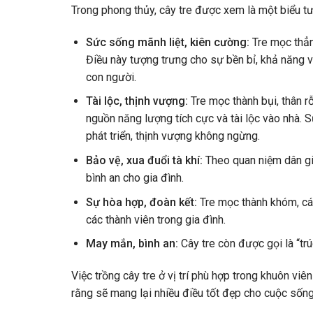
Trong phong thủy, cây tre được xem là một biểu tư
Sức sống mãnh liệt, kiên cường:
Tre mọc thẳn
Điều này tượng trưng cho sự bền bỉ, khả năng 
con người.
Tài lộc, thịnh vượng:
Tre mọc thành bụi, thân r
nguồn năng lượng tích cực và tài lộc vào nhà. 
phát triển, thịnh vượng không ngừng.
Bảo vệ, xua đuổi tà khí:
Theo quan niệm dân gia
bình an cho gia đình.
Sự hòa hợp, đoàn kết:
Tre mọc thành khóm, các
các thành viên trong gia đình.
May mắn, bình an:
Cây tre còn được gọi là “tr
Việc trồng cây tre ở vị trí phù hợp trong khuôn viê
rằng sẽ mang lại nhiều điều tốt đẹp cho cuộc sống