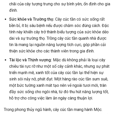
chãi của cây tượng trưng cho sự bình yên, ổn định cho gia
đình.
Sức khỏe và Trường thọ:
Cây cúc tần có sức sống rất
bền bỉ, ít bị sâu bệnh nếu được chăm sóc đúng cách. Đặc
tính này khiến cây trở thành biểu tượng của sức khỏe dẻo
dai và sự trường thọ. Trồng cây cúc tần quanh nhà được
tin là mang lại nguồn năng lượng tích cực, góp phần cải
thiện sức khỏe cho các thành viên trong gia đình.
Tài lộc và Thịnh vượng:
Mặc dù không phải là loại cây
chiêu tài rực rỡ như một số cây cảnh khác, nhưng sự phát
triển mạnh mẽ, xanh tốt của cây cúc tần lại thể hiện sự
sinh sôi nảy nở, phát đạt. Một hàng rào cúc tần sum suê,
một bức tường xanh mát tạo nên vẻ ngoài tươi mới, tràn
đầy sức sống cho ngôi nhà, từ đó thu hút năng lượng tốt,
hỗ trợ cho công việc làm ăn ngày càng thuận lợi.
Trong phong thủy ngũ hành, cây cúc tần mang hành Mộc.