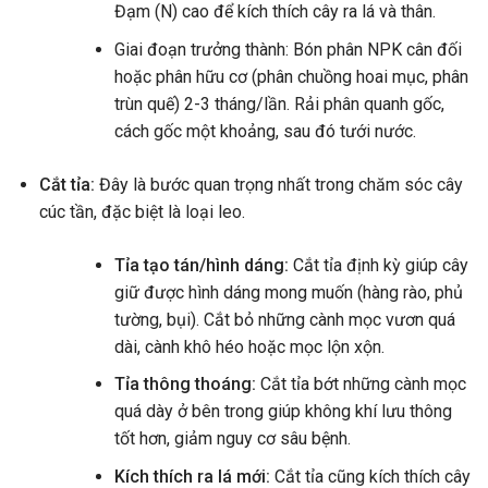
Đạm (N) cao để kích thích cây ra lá và thân.
Giai đoạn trưởng thành: Bón phân NPK cân đối
hoặc phân hữu cơ (phân chuồng hoai mục, phân
trùn quế) 2-3 tháng/lần. Rải phân quanh gốc,
cách gốc một khoảng, sau đó tưới nước.
Cắt tỉa:
Đây là bước quan trọng nhất trong chăm sóc cây
cúc tần, đặc biệt là loại leo.
Tỉa tạo tán/hình dáng:
Cắt tỉa định kỳ giúp cây
giữ được hình dáng mong muốn (hàng rào, phủ
tường, bụi). Cắt bỏ những cành mọc vươn quá
dài, cành khô héo hoặc mọc lộn xộn.
Tỉa thông thoáng:
Cắt tỉa bớt những cành mọc
quá dày ở bên trong giúp không khí lưu thông
tốt hơn, giảm nguy cơ sâu bệnh.
Kích thích ra lá mới:
Cắt tỉa cũng kích thích cây