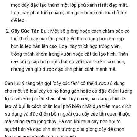
mọc dày đặc tạo thành một lớp phủ xanh rì rất đẹp mắt.
Loại này phát triển nhanh, cần giàn hoặc cấu trúc hỗ trợ
để leo.
Cây Cúc Tần Bụi:
Một số giống hoặc cách chăm sóc có
thể khiến cây cúc tần phát triển theo dạng bụi rậm rạp
hơn là leo hẳn lên cao. Loại này thích hợp trồng viền,
trồng thành khóm trong vườn hoặc cắt tỉa tạo hình. Thân
cây cứng cáp hơn một chút so với loại leo khi còn non,
nhưng vẫn giữ được đặc tính phân cành mạnh mẽ.
Cần lưu ý rằng tên gọi “cây cúc tần” có thể được sử dụng
cho một số loài cây có họ hàng gần hoặc có đặc điểm tương
tự ở các vùng miền khác nhau. Tuy nhiên, hai dạng chính là
leo và bụi là cách phân loại phổ biến nhất dựa trên mục đích
sử dụng và đặc điểm bên ngoài của cây cúc tần quen thuộc
mà chúng ta thường thấy. Bà con khi mua cây nên hỏi rõ
người bán về đặc tính sinh trưởng của giống cây để chọn
loại phù hợp với nhu cầu của mình.