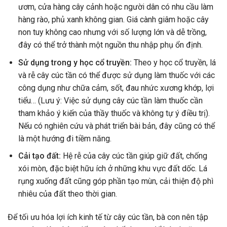
ươm, cửa hàng cây cảnh hoặc người dân có nhu cầu làm
hàng rào, phủ xanh không gian. Giá cành giâm hoặc cây
non tuy không cao nhưng với số lượng lớn và dễ trồng,
đây có thể trở thành một nguồn thu nhập phụ ổn định.
Sử dụng trong y học cổ truyền:
Theo y học cổ truyền, lá
và rễ cây cúc tần có thể được sử dụng làm thuốc với các
công dụng như chữa cảm, sốt, đau nhức xương khớp, lợi
tiểu… (Lưu ý: Việc sử dụng cây cúc tần làm thuốc cần
tham khảo ý kiến của thầy thuốc và không tự ý điều trị).
Nếu có nghiên cứu và phát triển bài bản, đây cũng có thể
là một hướng đi tiềm năng.
Cải tạo đất:
Hệ rễ của cây cúc tần giúp giữ đất, chống
xói mòn, đặc biệt hữu ích ở những khu vực đất dốc. Lá
rụng xuống đất cũng góp phần tạo mùn, cải thiện độ phì
nhiêu của đất theo thời gian.
Để tối ưu hóa lợi ích kinh tế từ cây cúc tần, bà con nên tập