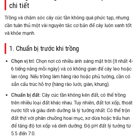
chi tiết
Trồng và chăm sóc cây cúc tần không quá phức tạp, nhưng
cần tuân thủ một vài nguyên tắc cơ bản để cây luôn xanh tốt
và khỏe mạnh.
1. Chuẩn bị trước khi trồng
Chọn vị trí:
Chọn nơi có nhiều ánh sáng mặt trời (ít nhất 4-
6 tiếng nắng mỗi ngày) và có không gian để cây leo hoặc
lan rộng. Nếu trồng làm hàng rào hoặc phủ tường, cần có
sẵn cấu trúc hỗ trợ (hàng rào lưới, giàn, khung).
Chuẩn bị đất:
Cây cúc tần không kén đất, có thể trồng
trên nhiều loại đất khác nhau. Tuy nhiên, đất tơi xốp, thoát
nước tốt và giàu dinh dưỡng là lý tưởng nhất. Có thể trộn
đất thịt với phân chuồng hoai mục, xơ dừa hoặc trấu hun
để tăng độ tơi xốp và dinh dưỡng. Độ pH đất lý tưởng từ
5.5 đến 7.0.