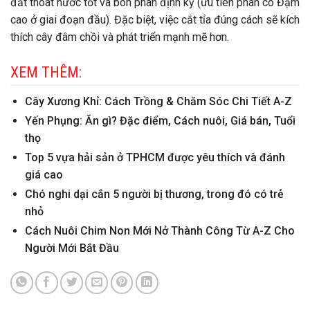
đất thoát nước tốt và bón phân định kỳ (ưu tiên phân có Đạm
cao ở giai đoạn đầu). Đặc biệt, việc cắt tỉa đúng cách sẽ kích
thích cây đâm chồi và phát triển mạnh mẽ hơn.
XEM THÊM:
Cây Xương Khỉ: Cách Trồng & Chăm Sóc Chi Tiết A-Z
Yến Phụng: Ăn gì? Đặc điểm, Cách nuôi, Giá bán, Tuổi
thọ
Top 5 vựa hải sản ở TPHCM được yêu thích và đánh
giá cao
Chó nghi dại cắn 5 người bị thương, trong đó có trẻ
nhỏ
Cách Nuôi Chim Non Mới Nở Thành Công Từ A-Z Cho
Người Mới Bắt Đầu