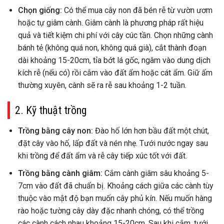
Chọn giống:
Có thể mua cây non đã bén rễ từ vườn ươm
hoặc tự giâm cành. Giâm cành là phương pháp rất hiệu
quả và tiết kiệm chi phí với cây cúc tần. Chọn những cành
bánh tẻ (không quá non, không quá già), cắt thành đoạn
dài khoảng 15-20cm, tỉa bớt lá gốc, ngâm vào dung dịch
kích rễ (nếu có) rồi cắm vào đất ẩm hoặc cát ẩm. Giữ ẩm
thường xuyên, cành sẽ ra rễ sau khoảng 1-2 tuần.
2. Kỹ thuật trồng
Trồng bằng cây non:
Đào hố lớn hơn bầu đất một chút,
đặt cây vào hố, lấp đất và nén nhẹ. Tưới nước ngay sau
khi trồng để đất ẩm và rễ cây tiếp xúc tốt với đất.
Trồng bằng cành giâm:
Cắm cành giâm sâu khoảng 5-
7cm vào đất đã chuẩn bị. Khoảng cách giữa các cành tùy
thuộc vào mật độ bạn muốn cây phủ kín. Nếu muốn hàng
rào hoặc tường cây dày đặc nhanh chóng, có thể trồng
các cành cách nhau khoảng 15-20cm. Sau khi cắm, tưới