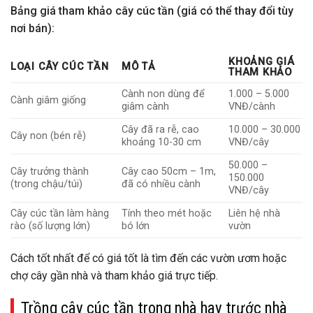
Bảng giá tham khảo cây cúc tần (giá có thể thay đổi tùy
nơi bán):
KHOẢNG GIÁ
LOẠI CÂY CÚC TẦN
MÔ TẢ
THAM KHẢO
Cành non dùng để
1.000 – 5.000
Cành giâm giống
giâm cành
VNĐ/cành
Cây đã ra rễ, cao
10.000 – 30.000
Cây non (bén rễ)
khoảng 10-30 cm
VNĐ/cây
50.000 –
Cây trưởng thành
Cây cao 50cm – 1m,
150.000
(trong chậu/túi)
đã có nhiều cành
VNĐ/cây
Cây cúc tần làm hàng
Tính theo mét hoặc
Liên hệ nhà
rào (số lượng lớn)
bó lớn
vườn
Cách tốt nhất để có giá tốt là tìm đến các vườn ươm hoặc
chợ cây gần nhà và tham khảo giá trực tiếp.
Trồng cây cúc tần trong nhà hay trước nhà