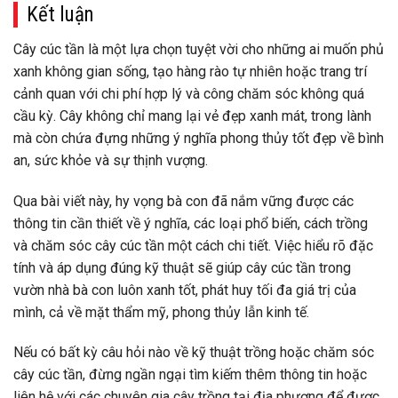
Kết luận
Cây cúc tần là một lựa chọn tuyệt vời cho những ai muốn phủ
xanh không gian sống, tạo hàng rào tự nhiên hoặc trang trí
cảnh quan với chi phí hợp lý và công chăm sóc không quá
cầu kỳ. Cây không chỉ mang lại vẻ đẹp xanh mát, trong lành
mà còn chứa đựng những ý nghĩa phong thủy tốt đẹp về bình
an, sức khỏe và sự thịnh vượng.
Qua bài viết này, hy vọng bà con đã nắm vững được các
thông tin cần thiết về ý nghĩa, các loại phổ biến, cách trồng
và chăm sóc cây cúc tần một cách chi tiết. Việc hiểu rõ đặc
tính và áp dụng đúng kỹ thuật sẽ giúp cây cúc tần trong
vườn nhà bà con luôn xanh tốt, phát huy tối đa giá trị của
mình, cả về mặt thẩm mỹ, phong thủy lẫn kinh tế.
Nếu có bất kỳ câu hỏi nào về kỹ thuật trồng hoặc chăm sóc
cây cúc tần, đừng ngần ngại tìm kiếm thêm thông tin hoặc
liên hệ với các chuyên gia cây trồng tại địa phương để được