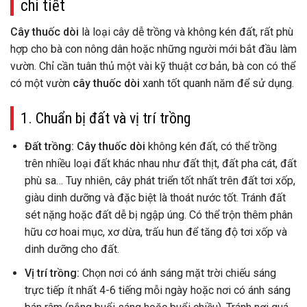
chi tiết
Cây thuốc dòi
là loại cây dễ trồng và không kén đất, rất phù
hợp cho bà con nông dân hoặc những người mới bắt đầu làm
vườn. Chỉ cần tuân thủ một vài kỹ thuật cơ bản, bà con có thể
có một vườn
cây thuốc dòi
xanh tốt quanh năm để sử dụng.
1. Chuẩn bị đất và vị trí trồng
Đất trồng:
Cây thuốc dòi
không kén đất, có thể trồng
trên nhiều loại đất khác nhau như đất thịt, đất pha cát, đất
phù sa… Tuy nhiên, cây phát triển tốt nhất trên đất tơi xốp,
giàu dinh dưỡng và đặc biệt là thoát nước tốt. Tránh đất
sét nặng hoặc đất dễ bị ngập úng. Có thể trộn thêm phân
hữu cơ hoai mục, xơ dừa, trấu hun để tăng độ tơi xốp và
dinh dưỡng cho đất.
Vị trí trồng:
Chọn nơi có ánh sáng mặt trời chiếu sáng
trực tiếp ít nhất 4-6 tiếng mỗi ngày hoặc nơi có ánh sáng