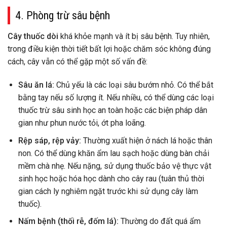
4. Phòng trừ sâu bệnh
Cây thuốc dòi
khá khỏe mạnh và ít bị sâu bệnh. Tuy nhiên,
trong điều kiện thời tiết bất lợi hoặc chăm sóc không đúng
cách, cây vẫn có thể gặp một số vấn đề:
Sâu ăn lá:
Chủ yếu là các loại sâu bướm nhỏ. Có thể bắt
bằng tay nếu số lượng ít. Nếu nhiều, có thể dùng các loại
thuốc trừ sâu sinh học an toàn hoặc các biện pháp dân
gian như phun nước tỏi, ớt pha loãng.
Rệp sáp, rệp vảy:
Thường xuất hiện ở nách lá hoặc thân
non. Có thể dùng khăn ẩm lau sạch hoặc dùng bàn chải
mềm chà nhẹ. Nếu nặng, sử dụng thuốc bảo vệ thực vật
sinh học hoặc hóa học dành cho cây rau (tuân thủ thời
gian cách ly nghiêm ngặt trước khi sử dụng cây làm
thuốc).
Nấm bệnh (thối rễ, đốm lá):
Thường do đất quá ẩm