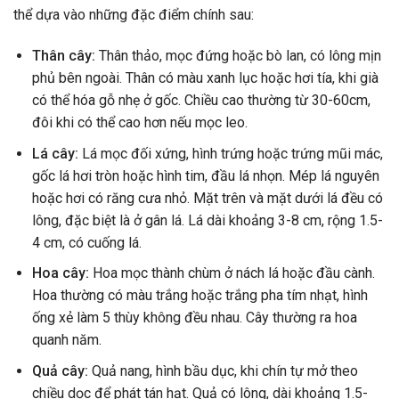
thể dựa vào những đặc điểm chính sau:
Thân cây:
Thân thảo, mọc đứng hoặc bò lan, có lông mịn
phủ bên ngoài. Thân có màu xanh lục hoặc hơi tía, khi già
có thể hóa gỗ nhẹ ở gốc. Chiều cao thường từ 30-60cm,
đôi khi có thể cao hơn nếu mọc leo.
Lá cây:
Lá mọc đối xứng, hình trứng hoặc trứng mũi mác,
gốc lá hơi tròn hoặc hình tim, đầu lá nhọn. Mép lá nguyên
hoặc hơi có răng cưa nhỏ. Mặt trên và mặt dưới lá đều có
lông, đặc biệt là ở gân lá. Lá dài khoảng 3-8 cm, rộng 1.5-
4 cm, có cuống lá.
Hoa cây:
Hoa mọc thành chùm ở nách lá hoặc đầu cành.
Hoa thường có màu trắng hoặc trắng pha tím nhạt, hình
ống xẻ làm 5 thùy không đều nhau. Cây thường ra hoa
quanh năm.
Quả cây:
Quả nang, hình bầu dục, khi chín tự mở theo
chiều dọc để phát tán hạt. Quả có lông, dài khoảng 1.5-