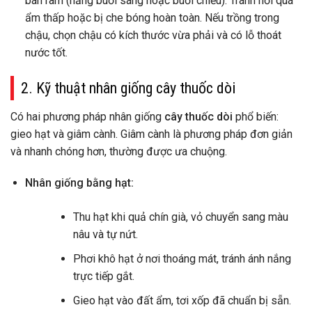
bán râm (nắng buổi sáng hoặc buổi chiều). Tránh nơi quá
ẩm thấp hoặc bị che bóng hoàn toàn. Nếu trồng trong
chậu, chọn chậu có kích thước vừa phải và có lỗ thoát
nước tốt.
2. Kỹ thuật nhân giống cây thuốc dòi
Có hai phương pháp nhân giống
cây thuốc dòi
phổ biến:
gieo hạt và giâm cành. Giâm cành là phương pháp đơn giản
và nhanh chóng hơn, thường được ưa chuộng.
Nhân giống bằng hạt:
Thu hạt khi quả chín già, vỏ chuyển sang màu
nâu và tự nứt.
Phơi khô hạt ở nơi thoáng mát, tránh ánh nắng
trực tiếp gắt.
Gieo hạt vào đất ẩm, tơi xốp đã chuẩn bị sẵn.