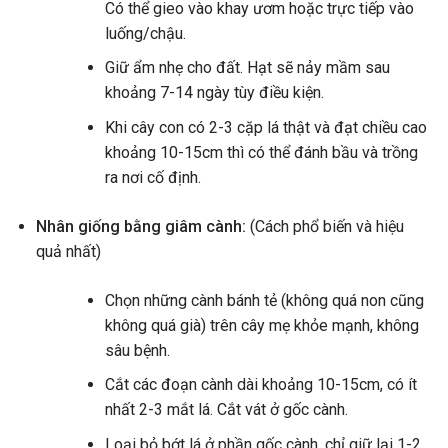
Có thể gieo vào khay ươm hoặc trực tiếp vào
luống/chậu.
Giữ ẩm nhẹ cho đất. Hạt sẽ nảy mầm sau
khoảng 7-14 ngày tùy điều kiện.
Khi cây con có 2-3 cặp lá thật và đạt chiều cao
khoảng 10-15cm thì có thể đánh bầu và trồng
ra nơi cố định.
Nhân giống bằng giâm cành:
(Cách phổ biến và hiệu
quả nhất)
Chọn những cành bánh tẻ (không quá non cũng
không quá già) trên cây mẹ khỏe mạnh, không
sâu bệnh.
Cắt các đoạn cành dài khoảng 10-15cm, có ít
nhất 2-3 mắt lá. Cắt vát ở gốc cành.
Loại bỏ bớt lá ở phần gốc cành, chỉ giữ lại 1-2