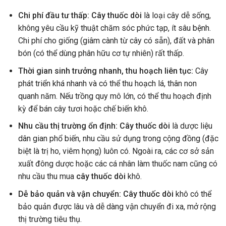
Chi phí đầu tư thấp:
Cây thuốc dòi
là loại cây dễ sống,
không yêu cầu kỹ thuật chăm sóc phức tạp, ít sâu bệnh.
Chi phí cho giống (giâm cành từ cây có sẵn), đất và phân
bón (có thể dùng phân hữu cơ tự nhiên) rất thấp.
Thời gian sinh trưởng nhanh, thu hoạch liên tục:
Cây
phát triển khá nhanh và có thể thu hoạch lá, thân non
quanh năm. Nếu trồng quy mô lớn, có thể thu hoạch định
kỳ để bán cây tươi hoặc chế biến khô.
Nhu cầu thị trường ổn định:
Cây thuốc dòi
là dược liệu
dân gian phổ biến, nhu cầu sử dụng trong cộng đồng (đặc
biệt là trị ho, viêm họng) luôn có. Ngoài ra, các cơ sở sản
xuất đông dược hoặc các cá nhân làm thuốc nam cũng có
nhu cầu thu mua
cây thuốc dòi
khô.
Dễ bảo quản và vận chuyển:
Cây thuốc dòi
khô có thể
bảo quản được lâu và dễ dàng vận chuyển đi xa, mở rộng
thị trường tiêu thụ.