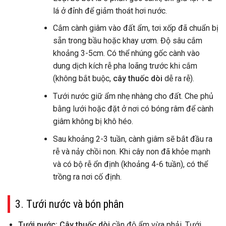
lá ở đỉnh để giảm thoát hơi nước.
Cắm cành giâm vào đất ẩm, tơi xốp đã chuẩn bị
sẵn trong bầu hoặc khay ươm. Độ sâu cắm
khoảng 3-5cm. Có thể nhúng gốc cành vào
dung dịch kích rễ pha loãng trước khi cắm
(không bắt buộc,
cây thuốc dòi
dễ ra rễ).
Tưới nước giữ ẩm nhẹ nhàng cho đất. Che phủ
bằng lưới hoặc đặt ở nơi có bóng râm để cành
giâm không bị khô héo.
Sau khoảng 2-3 tuần, cành giâm sẽ bắt đầu ra
rễ và nảy chồi non. Khi cây non đã khỏe mạnh
và có bộ rễ ổn định (khoảng 4-6 tuần), có thể
trồng ra nơi cố định.
3. Tưới nước và bón phân
Tưới nước:
Cây thuốc dòi
cần độ ẩm vừa phải. Tưới