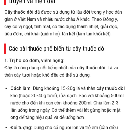
truyền và hiện đại
Cây thuốc dòi
đã được sử dụng từ lâu đời trong y học dân
gian ở Việt Nam và nhiều nước châu Á khác. Theo Đông y,
cây có vị ngọt, tính mát, có tác dụng thanh nhiệt, giải độc,
tiêu đờm, chỉ khái (giảm ho), tán kết (làm tan khối kết).
Các bài thuốc phổ biến từ cây thuốc dòi
1. Trị ho có đờm, viêm họng:
Đây là công dụng nổi tiếng nhất của
cây thuốc dòi
. Lá và
thân cây tươi hoặc khô đều có thể sử dụng.
Cách làm:
Dùng khoảng 15-20g lá và thân
cây thuốc dòi
khô (hoặc 30-40g tươi), rửa sạch. Sắc với khoảng 500ml
nước cho đến khi cạn còn khoảng 200ml. Chia làm 2-3
lần uống trong ngày. Có thể thêm vài lát gừng hoặc mật
ong để tăng hiệu quả và dễ uống hơn.
Đối tượng:
Dùng cho cả người lớn và trẻ em (cần điều