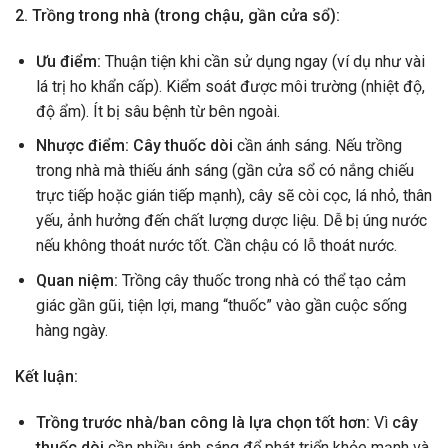
2. Trồng trong nhà (trong chậu, gần cửa sổ):
Ưu điểm:
Thuận tiện khi cần sử dụng ngay (ví dụ như vài
lá trị ho khẩn cấp). Kiểm soát được môi trường (nhiệt độ,
độ ẩm). Ít bị sâu bệnh từ bên ngoài.
Nhược điểm:
Cây thuốc dòi
cần ánh sáng. Nếu trồng
trong nhà mà thiếu ánh sáng (gần cửa sổ có nắng chiếu
trực tiếp hoặc gián tiếp mạnh), cây sẽ còi cọc, lá nhỏ, thân
yếu, ảnh hưởng đến chất lượng dược liệu. Dễ bị úng nước
nếu không thoát nước tốt. Cần chậu có lỗ thoát nước.
Quan niệm:
Trồng cây thuốc trong nhà có thể tạo cảm
giác gần gũi, tiện lợi, mang “thuốc” vào gần cuộc sống
hàng ngày.
Kết luận:
Trồng trước nhà/ban công là lựa chọn tốt hơn:
Vì
cây
thuốc dòi
cần nhiều ánh sáng để phát triển khỏe mạnh và