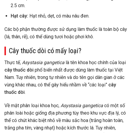
2.5 cm.
Hạt cây:
Hạt nhỏ, dẹt, có màu nâu đen.
Các bộ phận thường được sử dụng làm thuốc là toàn bộ cây
(lá, thân, rễ), có thể dùng tươi hoặc phơi khô.
Cây thuốc dòi có mấy loại?
Thực tế,
Asystasia gangetica
là tên khoa học chính của loại
cây thuốc dòi
phổ biến nhất được dùng làm thuốc tại Việt
Nam. Tuy nhiên, trong tự nhiên và do tên gọi dân gian ở các
vùng khác nhau, có thể gây hiểu nhầm về “các loại”
cây
thuốc dòi
.
Về mặt phân loại khoa học,
Asystasia gangetica
có một số
phân loài hoặc giống địa phương tùy theo khu vực địa lý, có
thể có chút khác biệt nhỏ về màu sắc hoa (trắng hoàn toàn,
trắng pha tím, vàng nhạt) hoặc kích thước lá. Tuy nhiên,