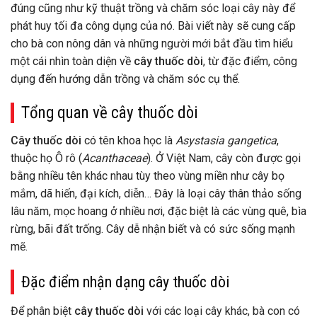
đúng cũng như kỹ thuật trồng và chăm sóc loại cây này để
phát huy tối đa công dụng của nó. Bài viết này sẽ cung cấp
cho bà con nông dân và những người mới bắt đầu tìm hiểu
một cái nhìn toàn diện về
cây thuốc dòi
, từ đặc điểm, công
dụng đến hướng dẫn trồng và chăm sóc cụ thể.
Tổng quan về cây thuốc dòi
Cây thuốc dòi
có tên khoa học là
Asystasia gangetica
,
thuộc họ Ô rô (
Acanthaceae
). Ở Việt Nam, cây còn được gọi
bằng nhiều tên khác nhau tùy theo vùng miền như cây bọ
mắm, dã hiến, đại kích, diễn… Đây là loại cây thân thảo sống
lâu năm, mọc hoang ở nhiều nơi, đặc biệt là các vùng quê, bìa
rừng, bãi đất trống. Cây dễ nhận biết và có sức sống mạnh
mẽ.
Đặc điểm nhận dạng cây thuốc dòi
Để phân biệt
cây thuốc dòi
với các loại cây khác, bà con có