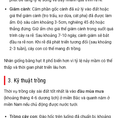
Giâm cành:
Cắm phần gốc cành đã xử lý vào đất hoặc
giá thể giâm cành (tro trấu, xơ dừa, cát pha) đã được làm
ẩm. Độ sâu cắm khoảng 3-5cm, nghiêng 45 độ hoặc
thẳng đứng. Giữ ẩm cho giá thể giâm cành trong suốt quá
trình cây ra rễ. Sau khoảng 7-10 ngày, cành giâm sẽ bắt
đầu ra rễ non. Khi rễ đã phát triển tương đối (sau khoảng
2-3 tuần), cây con có thể mang đi trồng.
Nhân giống bằng hạt ít phổ biến hơn vì tỷ lệ nảy mầm có thể
thấp và thời gian phát triển lâu hơn.
3. Kỹ thuật trồng
Thời vụ trồng cây sài đất tốt nhất là vào
đầu mùa mưa
(khoảng tháng 4-6 dương lịch) ở miền Bắc và quanh năm ở
miền Nam nếu chủ động được nước tưới.
Trồng cây con:
Đào hốc trên luống đã chuẩn bị, khoảng