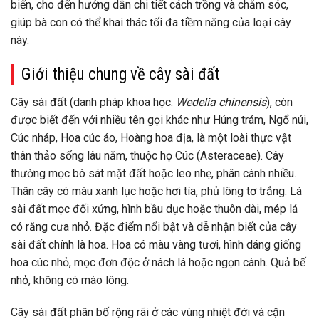
biến, cho đến hướng dẫn chi tiết cách trồng và chăm sóc,
giúp bà con có thể khai thác tối đa tiềm năng của loại cây
này.
Giới thiệu chung về cây sài đất
Cây sài đất (danh pháp khoa học:
Wedelia chinensis
), còn
được biết đến với nhiều tên gọi khác như Húng trám, Ngổ núi,
Cúc nháp, Hoa cúc áo, Hoàng hoa địa, là một loài thực vật
thân thảo sống lâu năm, thuộc họ Cúc (Asteraceae). Cây
thường mọc bò sát mặt đất hoặc leo nhẹ, phân cành nhiều.
Thân cây có màu xanh lục hoặc hơi tía, phủ lông tơ trắng. Lá
sài đất mọc đối xứng, hình bầu dục hoặc thuôn dài, mép lá
có răng cưa nhỏ. Đặc điểm nổi bật và dễ nhận biết của cây
sài đất chính là hoa. Hoa có màu vàng tươi, hình dáng giống
hoa cúc nhỏ, mọc đơn độc ở nách lá hoặc ngọn cành. Quả bế
nhỏ, không có mào lông.
Cây sài đất phân bố rộng rãi ở các vùng nhiệt đới và cận