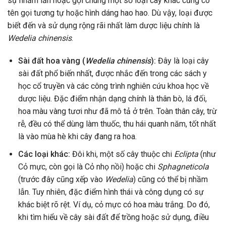
sự nhầm lẫn hoặc gọi chung một số loại cây khác cũng có
tên gọi tương tự hoặc hình dáng hao hao. Dù vậy, loại được
biết đến và sử dụng rộng rãi nhất làm dược liệu chính là
Wedelia chinensis
.
Sài đất hoa vàng (
Wedelia chinensis
):
Đây là loại cây
sài đất phổ biến nhất, được nhắc đến trong các sách y
học cổ truyền và các công trình nghiên cứu khoa học về
dược liệu. Đặc điểm nhận dạng chính là thân bò, lá đối,
hoa màu vàng tươi như đã mô tả ở trên. Toàn thân cây, trừ
rễ, đều có thể dùng làm thuốc, thu hái quanh năm, tốt nhất
là vào mùa hè khi cây đang ra hoa.
Các loại khác:
Đôi khi, một số cây thuộc chi
Eclipta
(như
Cỏ mực, còn gọi là Cỏ nhọ nồi) hoặc chi
Sphagneticola
(trước đây cũng xếp vào
Wedelia
) cũng có thể bị nhầm
lẫn. Tuy nhiên, đặc điểm hình thái và công dụng có sự
khác biệt rõ rệt. Ví dụ, cỏ mực có hoa màu trắng. Do đó,
khi tìm hiểu về cây sài đất để trồng hoặc sử dụng, điều