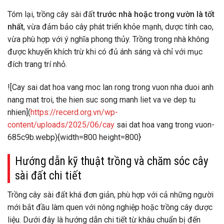
Tóm lại, trồng cây sài đất
trước nhà hoặc trong vườn là tốt
nhất
, vừa đảm bảo cây phát triển khỏe mạnh, dược tính cao,
vừa phù hợp với ý nghĩa phong thủy. Trồng trong nhà không
được khuyến khích trừ khi có đủ ánh sáng và chỉ với mục
đích trang trí nhỏ.
![Cay sai dat hoa vang moc lan rong trong vuon nha duoi anh
nang mat troi, the hien suc song manh liet va ve dep tu
nhien](
https://recerd.org.vn/wp-
content/uploads/2025/06/cay
sai dat hoa vang trong vuon-
685c9b.webp){width=800 height=800}
Hướng dẫn kỹ thuật trồng và chăm sóc cây
sài đất chi tiết
Trồng cây sài đất khá đơn giản, phù hợp với cả những người
mới bắt đầu làm quen với nông nghiệp hoặc trồng cây dược
liệu. Dưới đây là hướng dẫn chi tiết từ khâu chuẩn bị đến