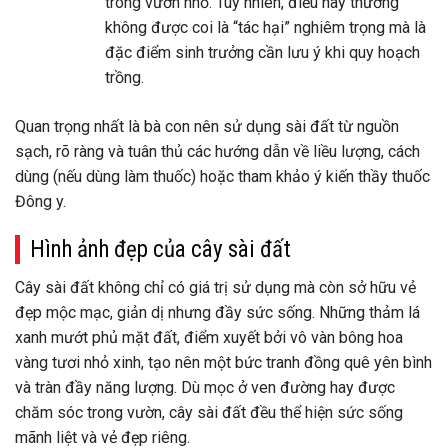
trong vườn nhỏ. Tuy nhiên, điều này thường
không được coi là “tác hại” nghiêm trọng mà là
đặc điểm sinh trưởng cần lưu ý khi quy hoạch
trồng.
Quan trọng nhất là bà con nên sử dụng sài đất từ nguồn
sạch, rõ ràng và tuân thủ các hướng dẫn về liều lượng, cách
dùng (nếu dùng làm thuốc) hoặc tham khảo ý kiến thầy thuốc
Đông y.
Hình ảnh đẹp của cây sài đất
Cây sài đất không chỉ có giá trị sử dụng mà còn sở hữu vẻ
đẹp mộc mạc, giản dị nhưng đầy sức sống. Những thảm lá
xanh mướt phủ mặt đất, điểm xuyết bởi vô vàn bông hoa
vàng tươi nhỏ xinh, tạo nên một bức tranh đồng quê yên bình
và tràn đầy năng lượng. Dù mọc ở ven đường hay được
chăm sóc trong vườn, cây sài đất đều thể hiện sức sống
mãnh liệt và vẻ đẹp riêng.