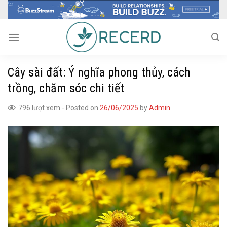
Skip
to
content
Cây sài đất: Ý nghĩa phong thủy, cách
trồng, chăm sóc chi tiết
796 lượt xem
-
Posted on
26/06/2025
by
Admin