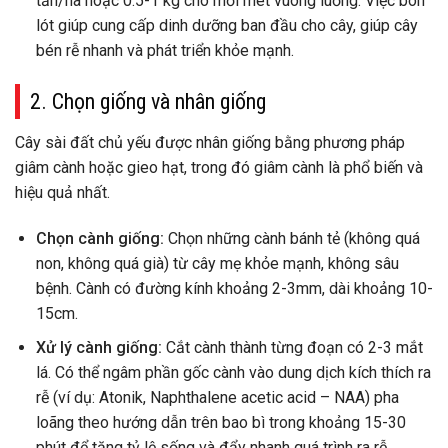
tấn/ha hoặc 0.5-1 kg cho mỗi mét vuông luống. Việc bón
lót giúp cung cấp dinh dưỡng ban đầu cho cây, giúp cây
bén rễ nhanh và phát triển khỏe mạnh.
2. Chọn giống và nhân giống
Cây sài đất chủ yếu được nhân giống bằng phương pháp
giâm cành hoặc gieo hạt, trong đó giâm cành là phổ biến và
hiệu quả nhất.
Chọn cành giống:
Chọn những cành bánh tẻ (không quá
non, không quá già) từ cây mẹ khỏe mạnh, không sâu
bệnh. Cành có đường kính khoảng 2-3mm, dài khoảng 10-
15cm.
Xử lý cành giống:
Cắt cành thành từng đoạn có 2-3 mắt
lá. Có thể ngâm phần gốc cành vào dung dịch kích thích ra
rễ (ví dụ: Atonik, Naphthalene acetic acid – NAA) pha
loãng theo hướng dẫn trên bao bì trong khoảng 15-30
phút để tăng tỷ lệ sống và đẩy nhanh quá trình ra rễ.