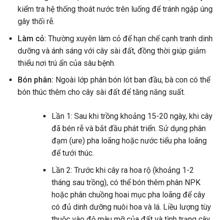
kiểm tra hệ thống thoát nước trên luống để tránh ngập úng
gây thối rễ.
Làm cỏ:
Thường xuyên làm cỏ để hạn chế cạnh tranh dinh
dưỡng và ánh sáng với cây sài đất, đồng thời giúp giảm
thiểu nơi trú ẩn của sâu bệnh.
Bón phân:
Ngoài lớp phân bón lót ban đầu, bà con có thể
bón thúc thêm cho cây sài đất để tăng năng suất.
Lần 1: Sau khi trồng khoảng 15-20 ngày, khi cây
đã bén rễ và bắt đầu phát triển. Sử dụng phân
đạm (ure) pha loãng hoặc nước tiểu pha loãng
để tưới thúc.
Lần 2: Trước khi cây ra hoa rộ (khoảng 1-2
tháng sau trồng), có thể bón thêm phân NPK
hoặc phân chuồng hoai mục pha loãng để cây
có đủ dinh dưỡng nuôi hoa và lá. Liều lượng tùy
thuộc vào độ màu mỡ của đất và tình trạng cây