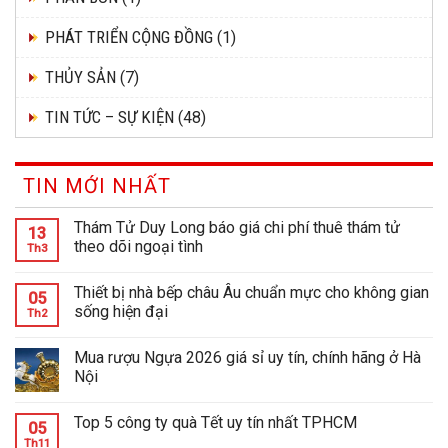
PHÁT TRIỂN CỘNG ĐỒNG
(1)
THỦY SẢN
(7)
TIN TỨC – SỰ KIỆN
(48)
TIN MỚI NHẤT
Thám Tử Duy Long báo giá chi phí thuê thám tử
13
theo dõi ngoại tình
Th3
Thiết bị nhà bếp châu Âu chuẩn mực cho không gian
05
sống hiện đại
Th2
Mua rượu Ngựa 2026 giá sỉ uy tín, chính hãng ở Hà
Nội
Top 5 công ty quà Tết uy tín nhất TPHCM
05
Th11