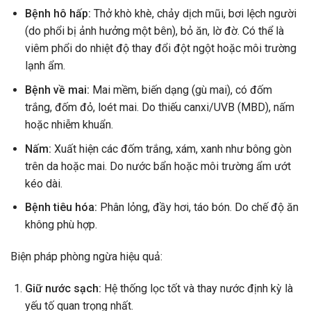
Bệnh hô hấp:
Thở khò khè, chảy dịch mũi, bơi lệch người
(do phổi bị ảnh hưởng một bên), bỏ ăn, lờ đờ. Có thể là
viêm phổi do nhiệt độ thay đổi đột ngột hoặc môi trường
lạnh ẩm.
Bệnh về mai:
Mai mềm, biến dạng (gù mai), có đốm
trắng, đốm đỏ, loét mai. Do thiếu canxi/UVB (MBD), nấm
hoặc nhiễm khuẩn.
Nấm:
Xuất hiện các đốm trắng, xám, xanh như bông gòn
trên da hoặc mai. Do nước bẩn hoặc môi trường ẩm ướt
kéo dài.
Bệnh tiêu hóa:
Phân lỏng, đầy hơi, táo bón. Do chế độ ăn
không phù hợp.
Biện pháp phòng ngừa hiệu quả:
Giữ nước sạch:
Hệ thống lọc tốt và thay nước định kỳ là
yếu tố quan trọng nhất.