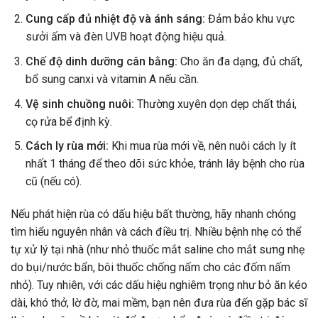
Cung cấp đủ nhiệt độ và ánh sáng:
Đảm bảo khu vực
sưởi ấm và đèn UVB hoạt động hiệu quả.
Chế độ dinh dưỡng cân bằng:
Cho ăn đa dạng, đủ chất,
bổ sung canxi và vitamin A nếu cần.
Vệ sinh chuồng nuôi:
Thường xuyên dọn dẹp chất thải,
cọ rửa bể định kỳ.
Cách ly rùa mới:
Khi mua rùa mới về, nên nuôi cách ly ít
nhất 1 tháng để theo dõi sức khỏe, tránh lây bệnh cho rùa
cũ (nếu có).
Nếu phát hiện rùa có dấu hiệu bất thường, hãy nhanh chóng
tìm hiểu nguyên nhân và cách điều trị. Nhiều bệnh nhẹ có thể
tự xử lý tại nhà (như nhỏ thuốc mắt saline cho mắt sưng nhẹ
do bụi/nước bẩn, bôi thuốc chống nấm cho các đốm nấm
nhỏ). Tuy nhiên, với các dấu hiệu nghiêm trọng như bỏ ăn kéo
dài, khó thở, lờ đờ, mai mềm, bạn nên đưa rùa đến gặp bác sĩ