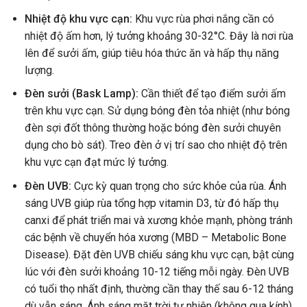
Nhiệt độ khu vực cạn:
Khu vực rùa phơi nắng cần có
nhiệt độ ấm hơn, lý tưởng khoảng 30-32°C. Đây là nơi rùa
lên để sưởi ấm, giúp tiêu hóa thức ăn và hấp thụ năng
lượng.
Đèn sưởi (Bask Lamp):
Cần thiết để tạo điểm sưởi ấm
trên khu vực cạn. Sử dụng bóng đèn tỏa nhiệt (như bóng
đèn sợi đốt thông thường hoặc bóng đèn sưởi chuyên
dụng cho bò sát). Treo đèn ở vị trí sao cho nhiệt độ trên
khu vực cạn đạt mức lý tưởng.
Đèn UVB:
Cực kỳ quan trọng cho sức khỏe của rùa. Ánh
sáng UVB giúp rùa tổng hợp vitamin D3, từ đó hấp thụ
canxi để phát triển mai và xương khỏe mạnh, phòng tránh
các bệnh về chuyển hóa xương (MBD – Metabolic Bone
Disease). Đặt đèn UVB chiếu sáng khu vực cạn, bật cùng
lúc với đèn sưởi khoảng 10-12 tiếng mỗi ngày. Đèn UVB
có tuổi thọ nhất định, thường cần thay thế sau 6-12 tháng
dù vẫn sáng. Ánh sáng mặt trời tự nhiên (không qua kính)