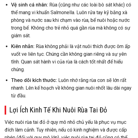
Vệ sinh cá nhân:
Rùa (cũng như các loài bò sát khác) có
thể mang vi khuẩn Salmonella. Luôn rửa tay kỹ bằng xà
phòng và nước sau khi chạm vào rùa, bể nuôi hoặc nước
trong bể. Không cho trẻ nhỏ quá gần rùa mà không có sự
giám sát.
Kiên nhẫn:
Rùa không phải là vật nuôi thích được ôm ấp
vuốt ve liên tục. Chúng cần không gian riêng và sự yên
tĩnh. Quan sát hành vi của rùa là cách tốt nhất để hiểu
chúng.
Theo dõi kích thước:
Luôn nhớ rằng rùa con sẽ lớn rất
nhanh. Lên kế hoạch về không gian nuôi nhốt lâu dài ngay
từ đầu.
Lợi Ích Kinh Tế Khi Nuôi Rùa Tai Đỏ
Việc nuôi rùa tai đỏ ở quy mô nhỏ chủ yếu là phục vụ mục
đích làm cảnh. Tuy nhiên, nếu có kinh nghiệm và được cấp
phép (đối với quy mô lớn), việc nuôi rùa tai đỏ cũng có thể