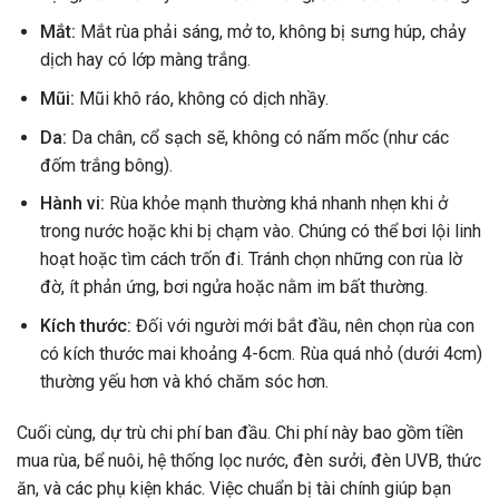
Mắt:
Mắt rùa phải sáng, mở to, không bị sưng húp, chảy
dịch hay có lớp màng trắng.
Mũi:
Mũi khô ráo, không có dịch nhầy.
Da:
Da chân, cổ sạch sẽ, không có nấm mốc (như các
đốm trắng bông).
Hành vi:
Rùa khỏe mạnh thường khá nhanh nhẹn khi ở
trong nước hoặc khi bị chạm vào. Chúng có thể bơi lội linh
hoạt hoặc tìm cách trốn đi. Tránh chọn những con rùa lờ
đờ, ít phản ứng, bơi ngửa hoặc nằm im bất thường.
Kích thước:
Đối với người mới bắt đầu, nên chọn rùa con
có kích thước mai khoảng 4-6cm. Rùa quá nhỏ (dưới 4cm)
thường yếu hơn và khó chăm sóc hơn.
Cuối cùng, dự trù chi phí ban đầu. Chi phí này bao gồm tiền
mua rùa, bể nuôi, hệ thống lọc nước, đèn sưởi, đèn UVB, thức
ăn, và các phụ kiện khác. Việc chuẩn bị tài chính giúp bạn