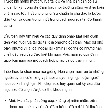
Trước khi mang một chú rùa tai đỏ về nhà, bạn cần có sự
chuẩn bị kỹ lưỡng để đảm bảo môi trường sống và điều kiện
chăm sóc tốt nhất cho chúng. Sự chuẩn bị chu đáo là bước
đầu tiên và quan trọng nhất trong cách nuôi rùa tai đỏ thành
công.
Đầu tiên, hãy tìm hiểu về các quy định pháp luật liên quan
đến việc nuôi rùa tai đỏ tại địa phương của bạn. Mặc dù phổ
biến, nhưng vì là loài ngoại lai xâm hại, có thể có những hạn
chế hoặc yêu cầu đặc biệt khi nuôi. Việc nắm rõ quy định
giúp bạn nuôi rùa một cách hợp pháp và có trách nhiệm.
Tiếp theo là chọn mua rùa giống. Nên chọn mua rùa từ những
nguồn uy tín, cửa hàng vật nuôi chuyên nghiệp hoặc người
nuôi có kinh nghiệm. Khi chọn rùa, hãy quan sát kỹ các dấu
hiệu sau để chọn được cá thể khỏe mạnh:
Mai:
Mai rùa phải cứng cáp, không bị mềm nhũn, biến
dạng, sứt mẻ hay có các đốm trắng, đốm đỏ bất thường.