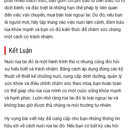
phải nhiều thách thức, bao gồm chi phí đầu tư ban đầu, rủi ro
dịch bệnh, và đặc biệt là những hạn chế pháp lý liên quan
đến việc vận chuyển, mua bán loài ngoại lai. Do đó, nếu bạn
là người mới, hãy tập trung vào việc nuôi làm cảnh, đảm bảo
rùa khỏe mạnh và bạn có đủ kiến thức để chăm sóc chúng
một cách có trách nhiệm.
Kết Luận
Nuôi rùa tai đỏ là một hành trình thú vị nhưng cũng đòi hỏi
sự hiểu biết và trách nhiệm. Bằng cách áp dụng đúng các kỹ
thuật về thiết kế chuồng nuôi, cung cấp dinh dưỡng, quản lý
sức khỏe và điều chỉnh chăm sóc theo mùa, bạn hoàn toàn
có thể giúp chú rùa của mình có một cuộc sống khỏe mạnh
và hạnh phúc. Luôn nhớ rằng rùa tai đỏ là loài ngoại lai và
không bao giờ được thả chúng ra môi trường tự nhiên.
Hy vọng bài viết này đã cung cấp cho bạn những thông tin
hữu ích về cách nuôi rùa tai đỏ. Nếu bạn có bất kỳ câu hỏi