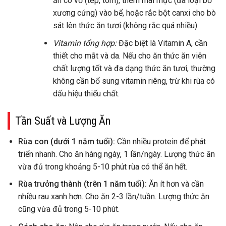
ăn có vỏ (tép, tôm), thêm mai mực (đã loại bỏ
xương cứng) vào bể, hoặc rắc bột canxi cho bò
sát lên thức ăn tươi (không rắc quá nhiều).
Vitamin tổng hợp:
Đặc biệt là Vitamin A, cần
thiết cho mắt và da. Nếu cho ăn thức ăn viên
chất lượng tốt và đa dạng thức ăn tươi, thường
không cần bổ sung vitamin riêng, trừ khi rùa có
dấu hiệu thiếu chất.
Tần Suất và Lượng Ăn
Rùa con (dưới 1 năm tuổi):
Cần nhiều protein để phát
triển nhanh. Cho ăn hàng ngày, 1 lần/ngày. Lượng thức ăn
vừa đủ trong khoảng 5-10 phút rùa có thể ăn hết.
Rùa trưởng thành (trên 1 năm tuổi):
Ăn ít hơn và cần
nhiều rau xanh hơn. Cho ăn 2-3 lần/tuần. Lượng thức ăn
cũng vừa đủ trong 5-10 phút.