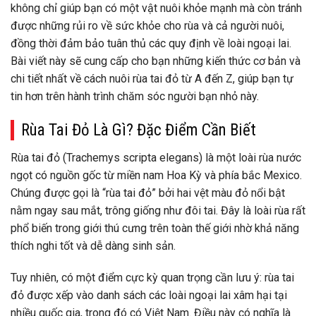
không chỉ giúp bạn có một vật nuôi khỏe mạnh mà còn tránh
được những rủi ro về sức khỏe cho rùa và cả người nuôi,
đồng thời đảm bảo tuân thủ các quy định về loài ngoại lai.
Bài viết này sẽ cung cấp cho bạn những kiến thức cơ bản và
chi tiết nhất về cách nuôi rùa tai đỏ từ A đến Z, giúp bạn tự
tin hơn trên hành trình chăm sóc người bạn nhỏ này.
Rùa Tai Đỏ Là Gì? Đặc Điểm Cần Biết
Rùa tai đỏ (Trachemys scripta elegans) là một loài rùa nước
ngọt có nguồn gốc từ miền nam Hoa Kỳ và phía bắc Mexico.
Chúng được gọi là “rùa tai đỏ” bởi hai vệt màu đỏ nổi bật
nằm ngay sau mắt, trông giống như đôi tai. Đây là loài rùa rất
phổ biến trong giới thú cưng trên toàn thế giới nhờ khả năng
thích nghi tốt và dễ dàng sinh sản.
Tuy nhiên, có một điểm cực kỳ quan trọng cần lưu ý: rùa tai
đỏ được xếp vào danh sách các loài ngoại lai xâm hại tại
nhiều quốc gia, trong đó có Việt Nam. Điều này có nghĩa là