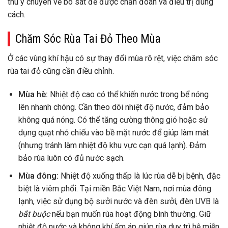
thú y chuyên về bò sát để được chẩn đoán và điều trị đúng
cách.
Chăm Sóc Rùa Tai Đỏ Theo Mùa
Ở các vùng khí hậu có sự thay đổi mùa rõ rệt, việc chăm sóc
rùa tai đỏ cũng cần điều chỉnh.
Mùa hè:
Nhiệt độ cao có thể khiến nước trong bể nóng
lên nhanh chóng. Cần theo dõi nhiệt độ nước, đảm bảo
không quá nóng. Có thể tăng cường thông gió hoặc sử
dụng quạt nhỏ chiếu vào bề mặt nước để giúp làm mát
(nhưng tránh làm nhiệt độ khu vực cạn quá lạnh). Đảm
bảo rùa luôn có đủ nước sạch.
Mùa đông:
Nhiệt độ xuống thấp là lúc rùa dễ bị bệnh, đặc
biệt là viêm phổi. Tại miền Bắc Việt Nam, nơi mùa đông
lạnh, việc sử dụng bộ sưởi nước và đèn sưởi, đèn UVB là
bắt buộc
nếu bạn muốn rùa hoạt động bình thường. Giữ
nhiệt độ nước và không khí ấm áp giúp rùa duy trì hệ miễn