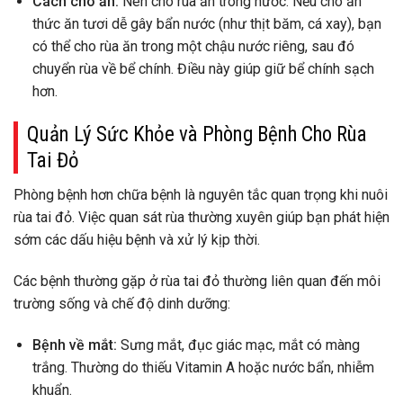
Cách cho ăn:
Nên cho rùa ăn trong nước. Nếu cho ăn
thức ăn tươi dễ gây bẩn nước (như thịt băm, cá xay), bạn
có thể cho rùa ăn trong một chậu nước riêng, sau đó
chuyển rùa về bể chính. Điều này giúp giữ bể chính sạch
hơn.
Quản Lý Sức Khỏe và Phòng Bệnh Cho Rùa
Tai Đỏ
Phòng bệnh hơn chữa bệnh là nguyên tắc quan trọng khi nuôi
rùa tai đỏ. Việc quan sát rùa thường xuyên giúp bạn phát hiện
sớm các dấu hiệu bệnh và xử lý kịp thời.
Các bệnh thường gặp ở rùa tai đỏ thường liên quan đến môi
trường sống và chế độ dinh dưỡng:
Bệnh về mắt:
Sưng mắt, đục giác mạc, mắt có màng
trắng. Thường do thiếu Vitamin A hoặc nước bẩn, nhiễm
khuẩn.