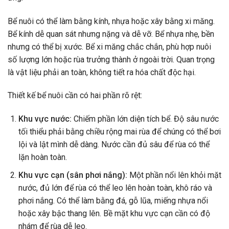
Bể nuôi có thể làm bằng kính, nhựa hoặc xây bằng xi măng.
Bể kính dễ quan sát nhưng nặng và dễ vỡ. Bể nhựa nhẹ, bền
nhưng có thể bị xước. Bể xi măng chắc chắn, phù hợp nuôi
số lượng lớn hoặc rùa trưởng thành ở ngoài trời. Quan trọng
là vật liệu phải an toàn, không tiết ra hóa chất độc hại.
Thiết kế bể nuôi cần có hai phần rõ rệt:
Khu vực nước:
Chiếm phần lớn diện tích bể. Độ sâu nước
tối thiểu phải bằng chiều rộng mai rùa để chúng có thể bơi
lội và lật mình dễ dàng. Nước cần đủ sâu để rùa có thể
lặn hoàn toàn.
Khu vực cạn (sân phơi nắng):
Một phần nổi lên khỏi mặt
nước, đủ lớn để rùa có thể leo lên hoàn toàn, khô ráo và
phơi nắng. Có thể làm bằng đá, gỗ lũa, miếng nhựa nổi
hoặc xây bậc thang lên. Bề mặt khu vực cạn cần có độ
nhám để rùa dễ leo.