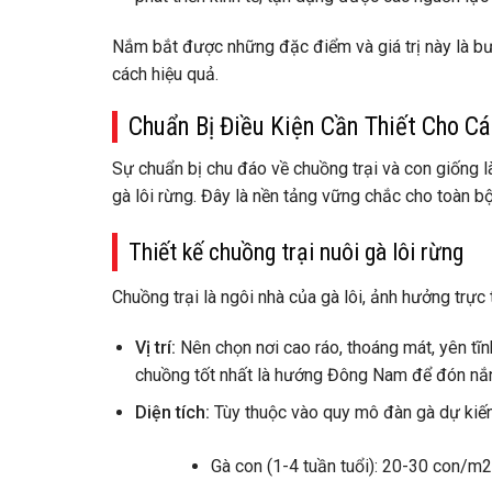
Nắm bắt được những đặc điểm và giá trị này là b
cách hiệu quả.
Chuẩn Bị Điều Kiện Cần Thiết Cho C
Sự chuẩn bị chu đáo về chuồng trại và con giống l
gà lôi rừng. Đây là nền tảng vững chắc cho toàn b
Thiết kế chuồng trại nuôi gà lôi rừng
Chuồng trại là ngôi nhà của gà lôi, ảnh hưởng trự
Vị trí:
Nên chọn nơi cao ráo, thoáng mát, yên tĩn
chuồng tốt nhất là hướng Đông Nam để đón nắn
Diện tích:
Tùy thuộc vào quy mô đàn gà dự kiến
Gà con (1-4 tuần tuổi): 20-30 con/m2