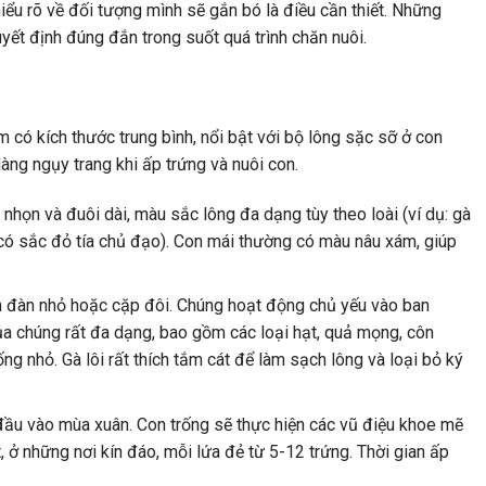
 hiểu rõ về đối tượng mình sẽ gắn bó là điều cần thiết. Những
yết định đúng đắn trong suốt quá trình chăn nuôi.
im có kích thước trung bình, nổi bật với bộ lông sặc sỡ ở con
ng ngụy trang khi ấp trứng và nuôi con.
họn và đuôi dài, màu sắc lông đa dạng tùy theo loài (ví dụ: gà
a có sắc đỏ tía chủ đạo). Con mái thường có màu nâu xám, giúp
nh đàn nhỏ hoặc cặp đôi. Chúng hoạt động chủ yếu vào ban
ủa chúng rất đa dạng, bao gồm các loại hạt, quả mọng, côn
g nhỏ. Gà lôi rất thích tắm cát để làm sạch lông và loại bỏ ký
đầu vào mùa xuân. Con trống sẽ thực hiện các vũ điệu khoe mẽ
, ở những nơi kín đáo, mỗi lứa đẻ từ 5-12 trứng. Thời gian ấp