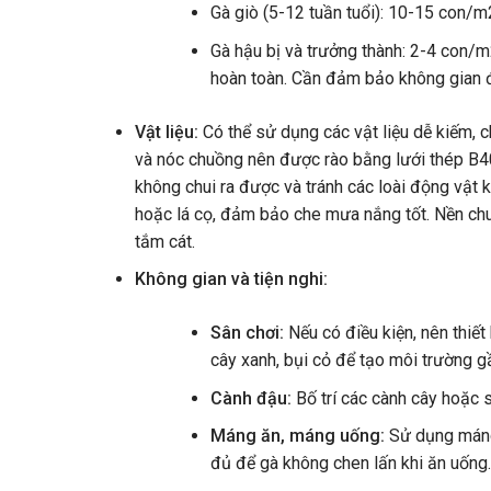
Gà giò (5-12 tuần tuổi): 10-15 con/m
Gà hậu bị và trưởng thành: 2-4 con/
hoàn toàn. Cần đảm bảo không gian đ
Vật liệu:
Có thể sử dụng các vật liệu dễ kiếm, c
và nóc chuồng nên được rào bằng lưới thép B40
không chui ra được và tránh các loài động vật 
hoặc lá cọ, đảm bảo che mưa nắng tốt. Nền chuồ
tắm cát.
Không gian và tiện nghi:
Sân chơi:
Nếu có điều kiện, nên thiế
cây xanh, bụi cỏ để tạo môi trường gầ
Cành đậu:
Bố trí các cành cây hoặc s
Máng ăn, máng uống:
Sử dụng máng 
đủ để gà không chen lấn khi ăn uống.