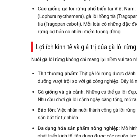
Các giống gà lôi rừng phổ biến tại Việt Nam:
(Lophura nycthemera), gà lôi hồng tía (Tragopan
tía (Tragopan caboti). Mỗi loài có những đặc đ
rừng
cơ bản có nhiều điểm tương đồng.
Lợi ích kinh tế và giá trị của gà lôi rừng
Nuôi gà lôi rừng không chỉ mang lại niềm vui tao 
Thịt thương phẩm:
Thịt gà lôi rừng được đánh 
dưỡng vượt trội so với gà công nghiệp. Đây là
Gà giống và gà cảnh:
Những cá thể gà lôi đẹp,
Nhu cầu chơi gà lôi cảnh ngày càng tăng, mở ra
Bảo tồn:
Việc nhân nuôi thành công gà lôi rừng
săn bắt từ tự nhiên.
Đa dạng hóa sản phẩm nông nghiệp:
Mô hình
phát triển kinh tế, tận dụng được các nguồn lực