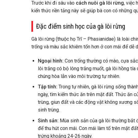
Trước khi đi sâu vào
cách nuôi gà lôi rừng
, việc
kiến thức nền tảng này sẽ giúp bà con có những qu
Đặc điểm sinh học của gà lôi rừng
Gà lôi rừng (thuộc họ Trĩ – Phasianidae) là loài ch
trống và màu sắc khiêm tốn hơn ở con mái để dễ dà
Ngoại hình:
Con trống thường có mào, cựa sắc n
lôi trắng có bộ lông trắng muốt, gà lôi hồng tí
chúng hòa lẫn vào môi trường tự nhiên.
Tập tính:
Trong tự nhiên, gà lôi rừng sống thà
ngày, tìm kiếm thức ăn trên mặt đất. Thức ăn c
trùng, giun đất và các động vật không xương sốn
sinh trùng.
Sinh sản:
Mùa sinh sản của gà lôi thường bắt 
để thu hút con mái. Con mái làm tổ trên mặt đất
trứng khoảng 24-26 ngày.