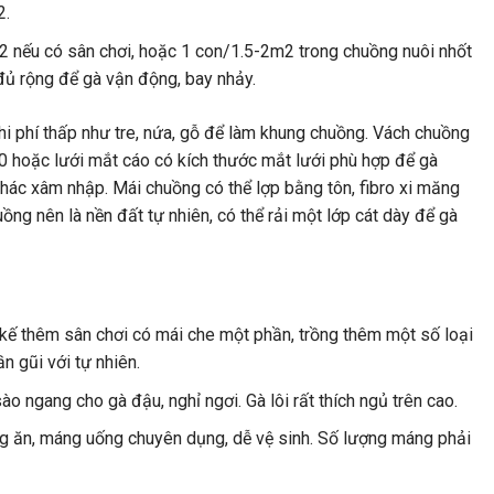
2.
m2 nếu có sân chơi, hoặc 1 con/1.5-2m2 trong chuồng nuôi nhốt
ủ rộng để gà vận động, bay nhảy.
hi phí thấp như tre, nứa, gỗ để làm khung chuồng. Vách chuồng
 hoặc lưới mắt cáo có kích thước mắt lưới phù hợp để gà
khác xâm nhập. Mái chuồng có thể lợp bằng tôn, fibro xi măng
ng nên là nền đất tự nhiên, có thể rải một lớp cát dày để gà
t kế thêm sân chơi có mái che một phần, trồng thêm một số loại
n gũi với tự nhiên.
ào ngang cho gà đậu, nghỉ ngơi. Gà lôi rất thích ngủ trên cao.
ăn, máng uống chuyên dụng, dễ vệ sinh. Số lượng máng phải