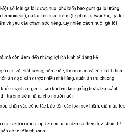
Một số loài gà lôi được nuôi phổ biến bao gồm gà lôi trắng
 temminckii), gà lôi lam mào trắng (Lophura edwardsi), gà lôi
iểm và yêu cầu chăm sóc riêng, tuy nhiên
cách nuôi gà lôi
nhã mà còn đem đến những lợi ích kinh tế đáng kể:
giá cao về chất lượng, săn chắc, thơm ngon và có giá trị dinh
 món ăn đặc sản được nhiều nhà hàng, quán ăn ưa chuộng.
 khỏe mạnh có giá trị cao khi bán làm giống hoặc làm cảnh.
 thị trường tiềm năng cho người nuôi.
 góp phần vào công tác bảo tồn các loài quý hiếm, giảm áp lực
 nuôi gà lôi rừng giúp bà con nông dân có thêm lựa chọn để
 sẵn có tại địa phương.