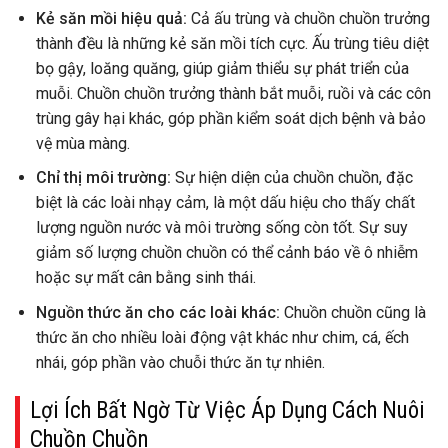
Kẻ săn mồi hiệu quả:
Cả ấu trùng và chuồn chuồn trưởng
thành đều là những kẻ săn mồi tích cực. Ấu trùng tiêu diệt
bọ gậy, loăng quăng, giúp giảm thiểu sự phát triển của
muỗi. Chuồn chuồn trưởng thành bắt muỗi, ruồi và các côn
trùng gây hại khác, góp phần kiểm soát dịch bệnh và bảo
vệ mùa màng.
Chỉ thị môi trường:
Sự hiện diện của chuồn chuồn, đặc
biệt là các loài nhạy cảm, là một dấu hiệu cho thấy chất
lượng nguồn nước và môi trường sống còn tốt. Sự suy
giảm số lượng chuồn chuồn có thể cảnh báo về ô nhiễm
hoặc sự mất cân bằng sinh thái.
Nguồn thức ăn cho các loài khác:
Chuồn chuồn cũng là
thức ăn cho nhiều loài động vật khác như chim, cá, ếch
nhái, góp phần vào chuỗi thức ăn tự nhiên.
Lợi Ích Bất Ngờ Từ Việc Áp Dụng Cách Nuôi
Chuồn Chuồn