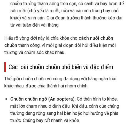
chuồn trưởng thành sống trên cạn, có cánh và bay lượn để
săn mồi (chủ yếu là muỗi, ruồi và các côn trùng bay nhỏ
khác) và sinh sản. Giai đoạn trưởng thành thường kéo dài
từ vài tuần đến vài tháng.
Hiểu rõ vòng đời này là chìa khóa cho
cách nuôi chuồn
chuồn
thành công, vì mỗi giai đoạn đòi hỏi điều kiện môi
trường và chăm sóc khác nhau.
Các loài chuồn chuồn phổ biến và đặc điểm
Thế giới chuồn chuồn vô cùng đa dạng với hàng ngàn loài
khác nhau, được chia thành hai nhóm chính:
Chuồn chuồn ngô (Anisoptera):
Có thân hình to khỏe,
mắt lớn chạm nhau ở đỉnh đầu. Khi đậu, cánh của chúng
thường dang rộng sang hai bên hoặc hơi hướng về phía
trước. Chúng bay rất nhanh và khỏe.