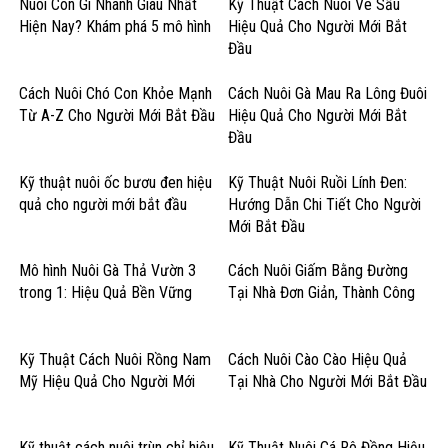
Nuôi Con Gì Nhanh Giàu Nhất
Kỹ Thuật Cách Nuôi Ve Sầu
Hiện Nay? Khám phá 5 mô hình
Hiệu Quả Cho Người Mới Bắt
Đầu
Cách Nuôi Chó Con Khỏe Mạnh
Cách Nuôi Gà Mau Ra Lông Đuôi
Từ A-Z Cho Người Mới Bắt Đầu
Hiệu Quả Cho Người Mới Bắt
Đầu
Kỹ thuật nuôi ốc bươu đen hiệu
Kỹ Thuật Nuôi Ruồi Lính Đen:
quả cho người mới bắt đầu
Hướng Dẫn Chi Tiết Cho Người
Mới Bắt Đầu
Mô hình Nuôi Gà Thả Vườn 3
Cách Nuôi Giấm Bằng Đường
trong 1: Hiệu Quả Bền Vững
Tại Nhà Đơn Giản, Thành Công
Kỹ Thuật Cách Nuôi Rồng Nam
Cách Nuôi Cào Cào Hiệu Quả
Mỹ Hiệu Quả Cho Người Mới
Tại Nhà Cho Người Mới Bắt Đầu
Kỹ thuật cách nuôi trùn chỉ hiệu
Kỹ Thuật Nuôi Cá Rô Đồng Hiệu