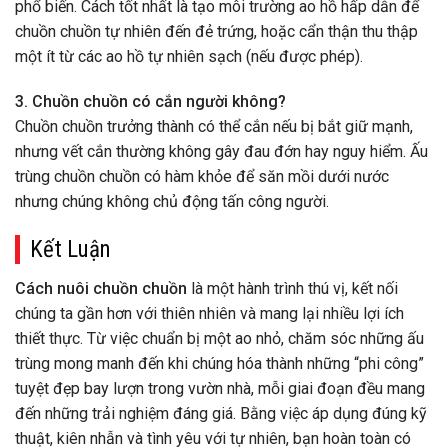
phổ biến. Cách tốt nhất là tạo môi trường ao hồ hấp dẫn để
chuồn chuồn tự nhiên đến đẻ trứng, hoặc cẩn thận thu thập
một ít từ các ao hồ tự nhiên sạch (nếu được phép).
3. Chuồn chuồn có cắn người không?
Chuồn chuồn trưởng thành có thể cắn nếu bị bắt giữ mạnh,
nhưng vết cắn thường không gây đau đớn hay nguy hiểm. Ấu
trùng chuồn chuồn có hàm khỏe để săn mồi dưới nước
nhưng chúng không chủ động tấn công người.
Kết Luận
Cách nuôi chuồn chuồn
là một hành trình thú vị, kết nối
chúng ta gần hơn với thiên nhiên và mang lại nhiều lợi ích
thiết thực. Từ việc chuẩn bị một ao nhỏ, chăm sóc những ấu
trùng mong manh đến khi chúng hóa thành những “phi công”
tuyệt đẹp bay lượn trong vườn nhà, mỗi giai đoạn đều mang
đến những trải nghiệm đáng giá. Bằng việc áp dụng đúng kỹ
thuật, kiên nhẫn và tình yêu với tự nhiên, bạn hoàn toàn có