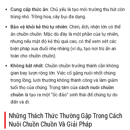
Cung cấp thức ăn:
Chủ yếu là tạo môi trường thu hút côn
trùng nhỏ. Trồng hoa, cây bụi đa dạng.
Bảo vệ khỏi kẻ thù tự nhiên:
Chim, ếch, nhện lớn có thể
ăn chuồn chuồn. Mặc dù đây là một phần của tự nhiên,
nhưng nếu mật độ kẻ thù quá cao, có thể xem xét các
biện pháp xua đuổi nhẹ nhàng (ví dụ, tạo nơi trú ẩn an
toàn cho chuồn chuồn).
Không bắt nhốt:
Chuồn chuồn trưởng thành cần không
gian bay lượn rộng lớn. Việc cố gắng nuôi nhốt chúng
trong lồng, lưới thường không thành công và làm giảm
tuổi thọ của chúng. Trọng tâm của
cách nuôi chuồn
chuồn
là tạo ra một “ốc đảo” sinh thái để chúng tự do
đến và đi.
Những Thách Thức Thường Gặp Trong Cách
Nuôi Chuồn Chuồn Và Giải Pháp