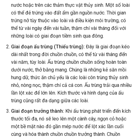
nước hoặc trên các thảm thực vật thủy sinh. Một số loài
có thể đẻ trứng vào đất ẩm gần nguồn nước. Thời gian
trứng nở tùy thuộc vào loài và điều kiện môi trường, có
thể từ vài ngày đến vài tuần, thậm chí vài tháng đối với
những loài có giai đoạn tiềm sinh qua đông.
Giai đoạn ấu trùng (Thiếu trùng):
Đây là giai đoạn kéo
dài nhất trong đời chuồn chuồn, có thể từ vài tháng đến
vài năm, tùy loài. Ấu trùng chuồn chuồn sống hoàn toàn
dưới nước, thở bằng mang. Chúng là những kẻ săn mồi
hung dữ, thức ăn chủ yếu là các loài côn trùng thủy sinh
nhỏ, nòng nọc, thậm chí cả cá con. Ấu trùng trải qua nhiều
lần lột xác để lớn lên. Kích thước và hình dạng của ấu
trùng cũng rất đa dạng giữa các loài.
Giai đoạn trưởng thành:
Khi ấu trùng phát triển đến kích
thước tối đa, nó sẽ leo lên một cành cây, ngọn cỏ hoặc
một bề mặt nào đó gần mép nước để lột xác lần cuối
cùng và hóa thành chuồn chuồn trưởng thành. Chuồn