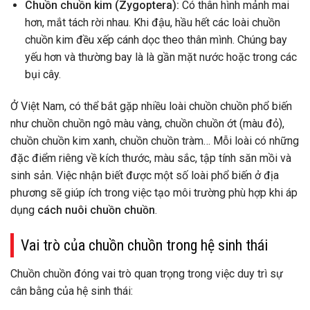
Chuồn chuồn kim (Zygoptera):
Có thân hình mảnh mai
hơn, mắt tách rời nhau. Khi đậu, hầu hết các loài chuồn
chuồn kim đều xếp cánh dọc theo thân mình. Chúng bay
yếu hơn và thường bay là là gần mặt nước hoặc trong các
bụi cây.
Ở Việt Nam, có thể bắt gặp nhiều loài chuồn chuồn phổ biến
như chuồn chuồn ngô màu vàng, chuồn chuồn ớt (màu đỏ),
chuồn chuồn kim xanh, chuồn chuồn tràm… Mỗi loài có những
đặc điểm riêng về kích thước, màu sắc, tập tính săn mồi và
sinh sản. Việc nhận biết được một số loài phổ biến ở địa
phương sẽ giúp ích trong việc tạo môi trường phù hợp khi áp
dụng
cách nuôi chuồn chuồn
.
Vai trò của chuồn chuồn trong hệ sinh thái
Chuồn chuồn đóng vai trò quan trọng trong việc duy trì sự
cân bằng của hệ sinh thái: