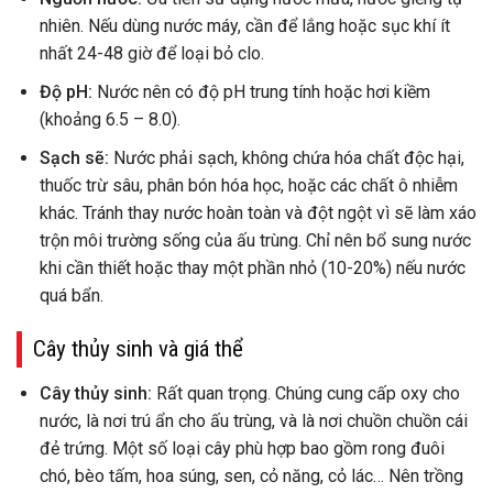
nhiên. Nếu dùng nước máy, cần để lắng hoặc sục khí ít
nhất 24-48 giờ để loại bỏ clo.
Độ pH:
Nước nên có độ pH trung tính hoặc hơi kiềm
(khoảng 6.5 – 8.0).
Sạch sẽ:
Nước phải sạch, không chứa hóa chất độc hại,
thuốc trừ sâu, phân bón hóa học, hoặc các chất ô nhiễm
khác. Tránh thay nước hoàn toàn và đột ngột vì sẽ làm xáo
trộn môi trường sống của ấu trùng. Chỉ nên bổ sung nước
khi cần thiết hoặc thay một phần nhỏ (10-20%) nếu nước
quá bẩn.
Cây thủy sinh và giá thể
Cây thủy sinh:
Rất quan trọng. Chúng cung cấp oxy cho
nước, là nơi trú ẩn cho ấu trùng, và là nơi chuồn chuồn cái
đẻ trứng. Một số loại cây phù hợp bao gồm rong đuôi
chó, bèo tấm, hoa súng, sen, cỏ năng, cỏ lác… Nên trồng