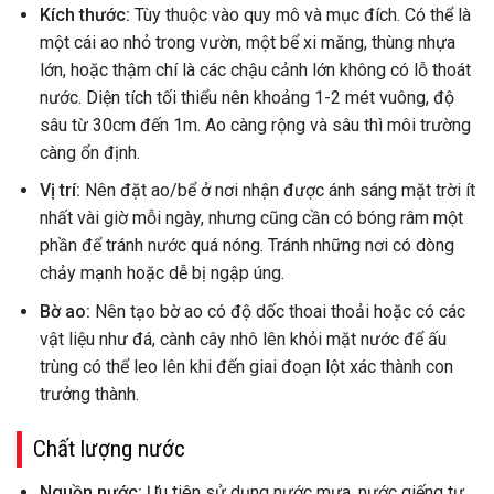
Kích thước:
Tùy thuộc vào quy mô và mục đích. Có thể là
một cái ao nhỏ trong vườn, một bể xi măng, thùng nhựa
lớn, hoặc thậm chí là các chậu cảnh lớn không có lỗ thoát
nước. Diện tích tối thiểu nên khoảng 1-2 mét vuông, độ
sâu từ 30cm đến 1m. Ao càng rộng và sâu thì môi trường
càng ổn định.
Vị trí:
Nên đặt ao/bể ở nơi nhận được ánh sáng mặt trời ít
nhất vài giờ mỗi ngày, nhưng cũng cần có bóng râm một
phần để tránh nước quá nóng. Tránh những nơi có dòng
chảy mạnh hoặc dễ bị ngập úng.
Bờ ao:
Nên tạo bờ ao có độ dốc thoai thoải hoặc có các
vật liệu như đá, cành cây nhô lên khỏi mặt nước để ấu
trùng có thể leo lên khi đến giai đoạn lột xác thành con
trưởng thành.
Chất lượng nước
Nguồn nước:
Ưu tiên sử dụng nước mưa, nước giếng tự