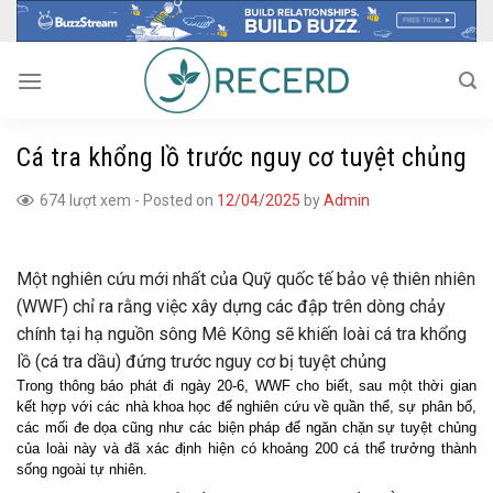
Skip
to
content
Cá tra khổng lồ trước nguy cơ tuyệt chủng
674 lượt xem
-
Posted on
12/04/2025
by
Admin
Một nghiên cứu mới nhất của Quỹ quốc tế bảo vệ thiên nhiên
(WWF) chỉ ra rằng việc xây dựng các đập trên dòng chảy
chính tại hạ nguồn sông Mê Kông sẽ khiến loài cá tra khổng
lồ (cá tra dầu) đứng trước nguy cơ bị tuyệt chủng
Trong thông báo phát đi ngày 20-6, WWF cho biết, sau một thời gian
kết hợp với các nhà khoa học để nghiên cứu về quần thể, sự phân bố,
các mối đe dọa cũng như các biện pháp để ngăn chặn sự tuyệt chủng
của loài này và đã xác định hiện có khoảng 200 cá thể trưởng thành
sống ngoài tự nhiên.