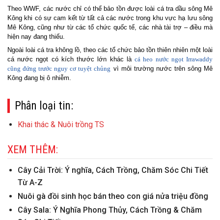
Theo WWF, các nước chỉ có thể bảo tồn được loài cá tra dầu sông Mê
Kông khi có sự cam kết từ tất cả các nước trong khu vực hạ lưu sông
Mê Kông, cũng như từ các tổ chức quốc tế, các nhà tài trợ – điều mà
hiện nay đang thiếu.
Ngoài loài cá tra không lồ, theo các tổ chức bảo tồn thiên nhiên một loài
cá nước ngọt có kích thước lớn khác là
cá heo nước ngọt Irrawaddy
cũng đứng trước nguy cơ tuyệt chủng
vì môi trường nước trên sông Mê
Kông đang bị ô nhiễm.
Phân loại tin:
Khai thác & Nuôi trồng TS
XEM THÊM:
Cây Cải Trời: Ý nghĩa, Cách Trồng, Chăm Sóc Chi Tiết
Từ A-Z
Nuôi gà đồi sinh học bán theo con giá nửa triệu đồng
Cây Sala: Ý Nghĩa Phong Thủy, Cách Trồng & Chăm