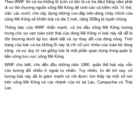
Theo WWF thì cá tra khổng lồ (còn có tên là cá tra dầu) hằng năm phải
di cư lên thượng nguồn sông Mê Kông để sinh sản và kiếm mồi. Vì thế,
việc các nước cho xây dựng những con đập trên dòng chảy chính của
sông Mê Kông sẽ khiến loài cà dài 3 mét, nặng 300kg bị tuyệt chủng.
Thông báo của WWF nhấn mạnh, cá tra dầu sông Mê Kông tượng
trưng cho sự vẹn toàn sinh thái của dòng Mê Kông vì loài này rất dễ bị
tổn thương dưới áp lực đánh bắt và sự thay đổi của dòng sông. Tình
trạng của loài cá tra không lồ này là chỉ số sức khỏe của toàn bộ dòng
sông, và sự duy trì nòi giống loài là một phần quan trọng trong quản lý
bền vững lưu vực sông Mê Kông.
WWF cho biết, cho đến đầu những năm 1990, quần thể loài này vẫn
còn tương đối nhiều ở ngoài tự nhiên. Tuy nhiên, từ đó tới nay, số
lượng loài này đã bị giảm mạnh và chỉ được tìm thấy tại một số nơi
trên sông Mê Kông và các nhánh của nó tại Lào, Campuchia và Thái
Lan.