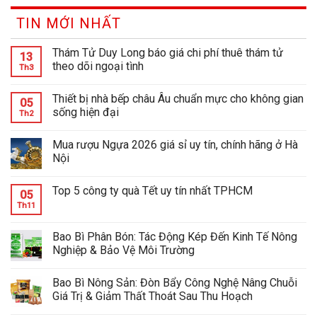
TIN MỚI NHẤT
Thám Tử Duy Long báo giá chi phí thuê thám tử
13
theo dõi ngoại tình
Th3
Thiết bị nhà bếp châu Âu chuẩn mực cho không gian
05
sống hiện đại
Th2
Mua rượu Ngựa 2026 giá sỉ uy tín, chính hãng ở Hà
Nội
Top 5 công ty quà Tết uy tín nhất TPHCM
05
Th11
Bao Bì Phân Bón: Tác Động Kép Đến Kinh Tế Nông
Nghiệp & Bảo Vệ Môi Trường
Bao Bì Nông Sản: Đòn Bẩy Công Nghệ Nâng Chuỗi
Giá Trị & Giảm Thất Thoát Sau Thu Hoạch